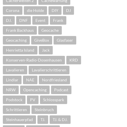
Cacherwelten 2
Cachewartung
Corona
die Holde
DIY
DJ
DJ.
DNF
Event
Frank
Frank Backhaus
Geocache
Geocaching
GiveBox
Glasfaser
Henrietta Island
Jack
Konserven-Radio-Dosenhausen
KRD
Lavalieren
Lavalierschrittieren
Lindlar
NAE
Nordfriesland
NRW
Opencaching
Podcast
Podstock
PV
Schlosspark
Schrittieren
Steinbruch
Steinhauerpfad
TJ.
TJ. & DJ.