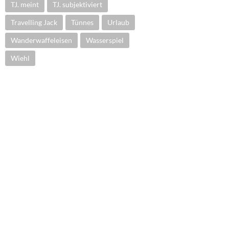
TJ. meint
TJ. subjektiviert
Travelling Jack
Tünnes
Urlaub
Wanderwaffeleisen
Wasserspiel
Wiehl