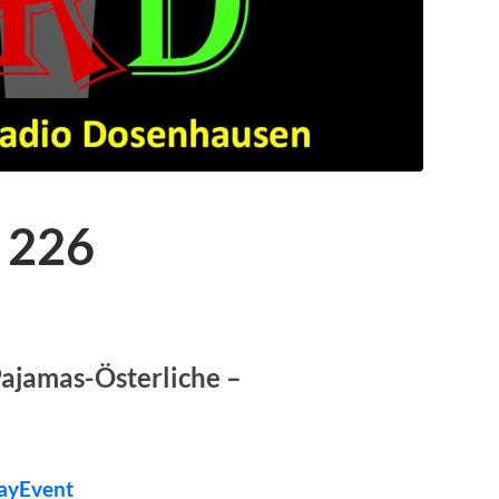
 226
Pajamas-Österliche –
ayEvent