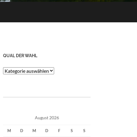
QUAL DER WAHL
Qual
der
Wahl
August 2026
M
D
M
D
F
S
S