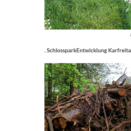
. SchlossparkEntwicklung Karfreit