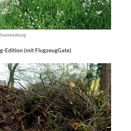
Rasenmähung
ag-Edition (mit FlugzeugGate)