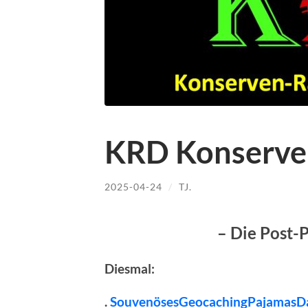
KRD Konserve
2025-04-24
/
TJ.
– Die Post-
Diesmal:
.
SouvenösesGeocachingPajamasD