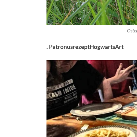
Oster
. PatronusrezeptHogwartsArt