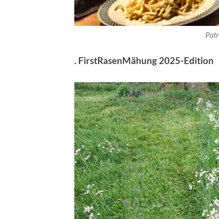
Patr
. FirstRasenMähung 2025-Edition