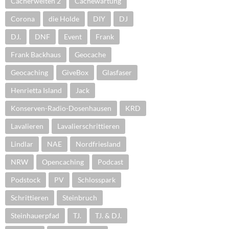
Cacherwelten 2
Cachewartung
Corona
die Holde
DIY
DJ
DJ.
DNF
Event
Frank
Frank Backhaus
Geocache
Geocaching
GiveBox
Glasfaser
Henrietta Island
Jack
Konserven-Radio-Dosenhausen
KRD
Lavalieren
Lavalierschrittieren
Lindlar
NAE
Nordfriesland
NRW
Opencaching
Podcast
Podstock
PV
Schlosspark
Schrittieren
Steinbruch
Steinhauerpfad
TJ.
TJ. & DJ.