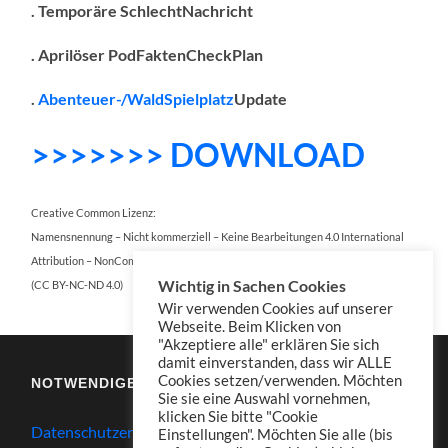
. Temporäre SchlechtNachricht
. Aprilöser PodFaktenCheckPlan
.
Abenteuer-/WaldSpielplatz
Update
>>>>>>> DOWNLOAD
Creative Common Lizenz:
Namensnennung – Nicht kommerziell – Keine Bearbeitungen 4.0 International
Attribution – NonCommercial – NoDerivatives 4.0 International
Wichtig in Sachen Cookies
(CC BY-NC-ND 4.0)
Wir verwenden Cookies auf unserer
Webseite. Beim Klicken von
"Akzeptiere alle" erklären Sie sich
damit einverstanden, dass wir ALLE
Cookies setzen/verwenden. Möchten
NOTWENDIGES
Sie sie eine Auswahl vornehmen,
klicken Sie bitte "Cookie
Datenschutzerklärung
Einstellungen". Möchten Sie alle (bis