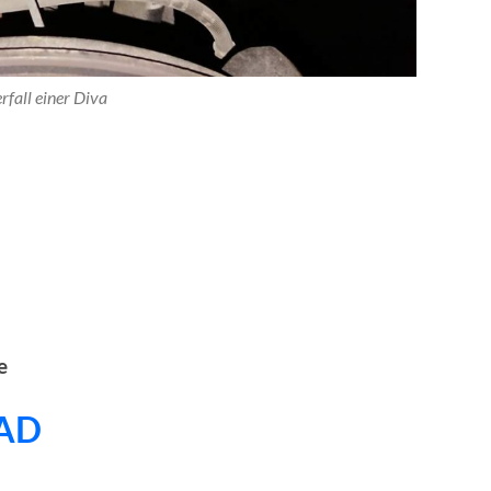
rfall einer Diva
e
AD