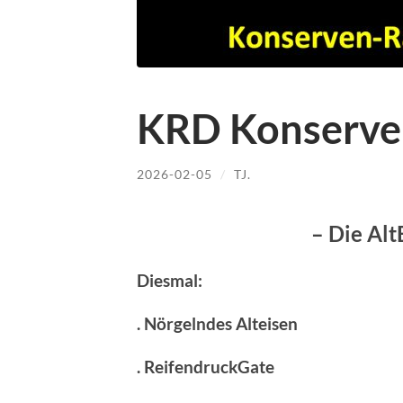
KRD Konserve
2026-02-05
/
TJ.
– Die Alt
Diesmal:
. Nörgelndes Alteisen
. ReifendruckGate