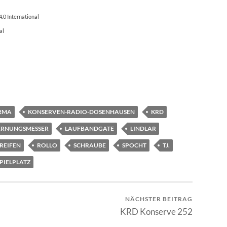
.0 International
al
RMA
KONSERVEN-RADIO-DOSENHAUSEN
KRD
ERNUNGSMESSER
LAUFBANDGATE
LINDLAR
REIFEN
ROLLO
SCHRAUBE
SPOCHT
TJ.
PIELPLATZ
NÄCHSTER BEITRAG
KRD Konserve 252