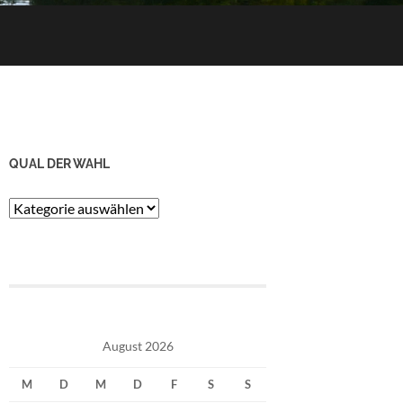
QUAL DER WAHL
Qual
der
Wahl
August 2026
M
D
M
D
F
S
S