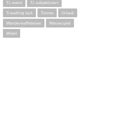
TJ. meint
TJ. subjektiviert
Travelling Jack
Tünnes
Urlaub
Wanderwaffeleisen
Wasserspiel
Wiehl