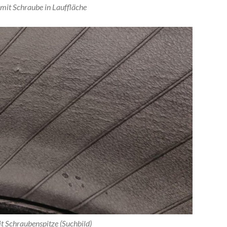
mit Schraube in Lauffläche
t Schraubenspitze (Suchbild)