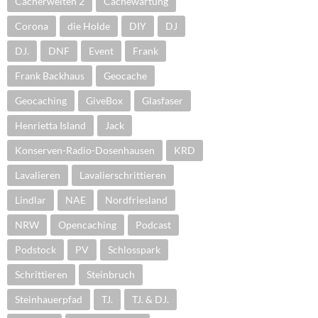
Cacherwelten 2
Cachewartung
Corona
die Holde
DIY
DJ
DJ.
DNF
Event
Frank
Frank Backhaus
Geocache
Geocaching
GiveBox
Glasfaser
Henrietta Island
Jack
Konserven-Radio-Dosenhausen
KRD
Lavalieren
Lavalierschrittieren
Lindlar
NAE
Nordfriesland
NRW
Opencaching
Podcast
Podstock
PV
Schlosspark
Schrittieren
Steinbruch
Steinhauerpfad
TJ.
TJ. & DJ.