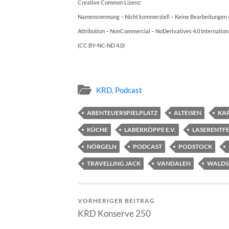
Creative Common Lizenz:
Namensnennung – Nicht kommerziell – Keine Bearbeitungen 4
Attribution – NonCommercial – NoDerivatives 4.0 Internation
(CC BY-NC-ND 4.0)
KRD
,
Podcast
ABENTEUERSPIELPLATZ
ALTEISEN
KA
KÜCHE
LABERKÖPPE E.V.
LASERENTF
NÖRGELN
PODCAST
PODSTOCK
TRAVELLING JACK
VANDALEN
WALDS
VORHERIGER BEITRAG
KRD Konserve 250