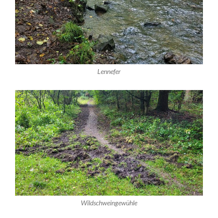
Lennefer
Wildschweingewühle