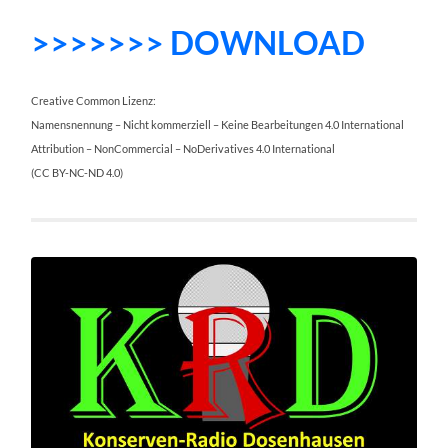
>>>>>>> DOWNLOAD
Creative Common Lizenz:
Namensnennung – Nicht kommerziell – Keine Bearbeitungen 4.0 International
Attribution – NonCommercial – NoDerivatives 4.0 International
(CC BY-NC-ND 4.0)