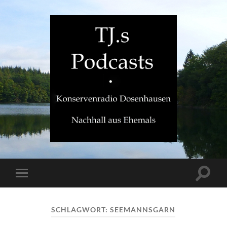
TJ.s
Podcasts
Suchfe
Mobile-
ein-/a
Menü
ein-/ausblenden
SCHLAGWORT:
SEEMANNSGARN