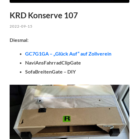
KRD Konserve 107
2022-09-15
Diesmal
:
GC7G1GA – „Glück Auf“ auf Zollverein
NaviAnsFahrradClipGate
SofaBreitenGate – DIY