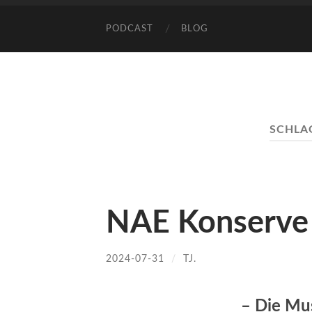
PODCAST
BLOG
SCHLA
NAE Konserve
2024-07-31
/
TJ.
– Die Mu