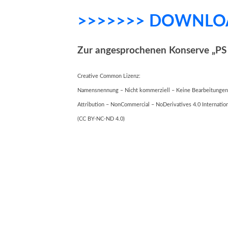
>>>>>>> DOWNLO
Zur angesprochenen Konserve „PS
Creative Common Lizenz:
Namensnennung – Nicht kommerziell – Keine Bearbeitungen 4
Attribution – NonCommercial – NoDerivatives 4.0 Internation
(CC BY-NC-ND 4.0)