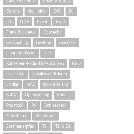
Cacherwelten 2
Cachewartung
Corona
die Holde
DIY
DJ
DJ.
DNF
Event
Frank
Frank Backhaus
Geocache
Geocaching
GiveBox
Glasfaser
Henrietta Island
Jack
Konserven-Radio-Dosenhausen
KRD
Lavalieren
Lavalierschrittieren
Lindlar
NAE
Nordfriesland
NRW
Opencaching
Podcast
Podstock
PV
Schlosspark
Schrittieren
Steinbruch
Steinhauerpfad
TJ.
TJ. & DJ.