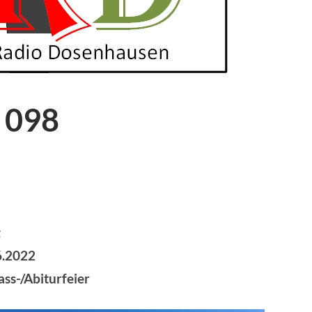
 098
g
6.2022
ass-/Abiturfeier