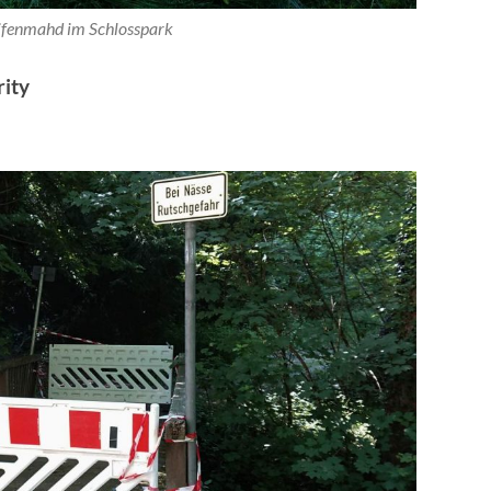
ifenmahd im Schlosspark
ity