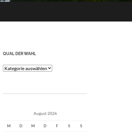
QUAL DER WAHL
Qual
der
Wahl
August 2026
M
D
M
D
F
S
S