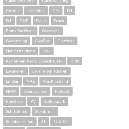
Cacherwelten 2
Cachewartung
Corona
die Holde
DIY
DJ
DJ.
DNF
Event
Frank
Frank Backhaus
Geocache
Geocaching
GiveBox
Glasfaser
Henrietta Island
Jack
Konserven-Radio-Dosenhausen
KRD
Lavalieren
Lavalierschrittieren
Lindlar
NAE
Nordfriesland
NRW
Opencaching
Podcast
Podstock
PV
Schlosspark
Schrittieren
Steinbruch
Steinhauerpfad
TJ.
TJ. & DJ.