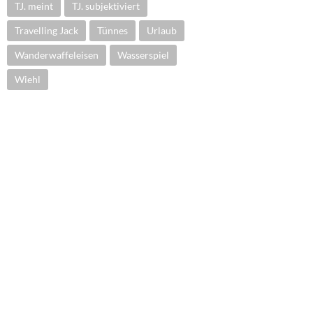
TJ. meint
TJ. subjektiviert
Travelling Jack
Tünnes
Urlaub
Wanderwaffeleisen
Wasserspiel
Wiehl