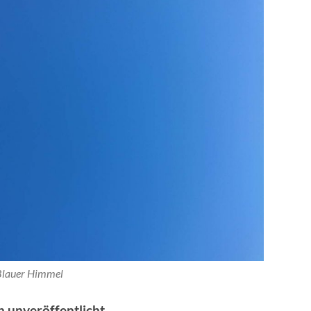
Blauer Himmel
 unveröffentlicht