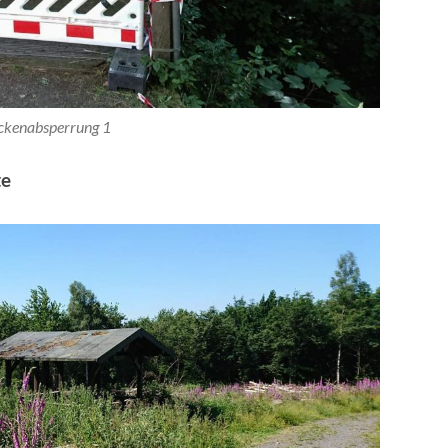
ckenabsperrung 1
te