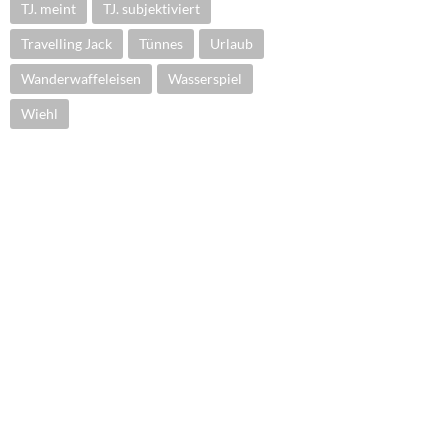
TJ. meint
TJ. subjektiviert
Travelling Jack
Tünnes
Urlaub
Wanderwaffeleisen
Wasserspiel
Wiehl