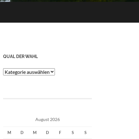
QUAL DER WAHL
Qual
der
Wahl
August 2026
M
D
M
D
F
S
S