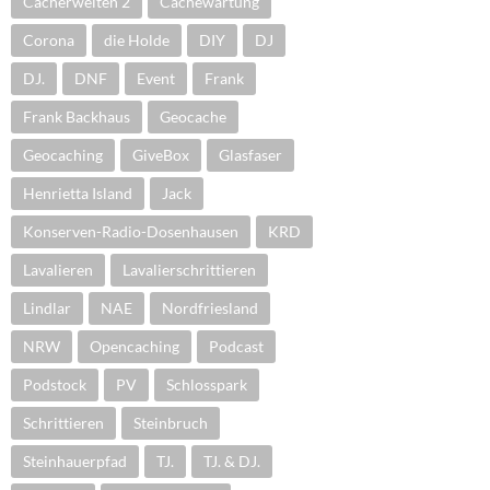
Cacherwelten 2
Cachewartung
Corona
die Holde
DIY
DJ
DJ.
DNF
Event
Frank
Frank Backhaus
Geocache
Geocaching
GiveBox
Glasfaser
Henrietta Island
Jack
Konserven-Radio-Dosenhausen
KRD
Lavalieren
Lavalierschrittieren
Lindlar
NAE
Nordfriesland
NRW
Opencaching
Podcast
Podstock
PV
Schlosspark
Schrittieren
Steinbruch
Steinhauerpfad
TJ.
TJ. & DJ.