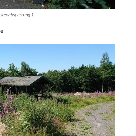
ckenabsperrung 1
te