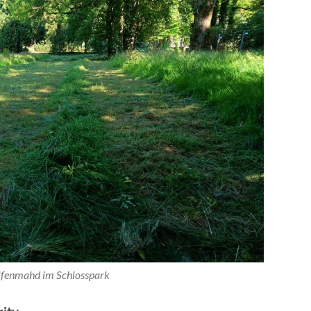
ifenmahd im Schlosspark