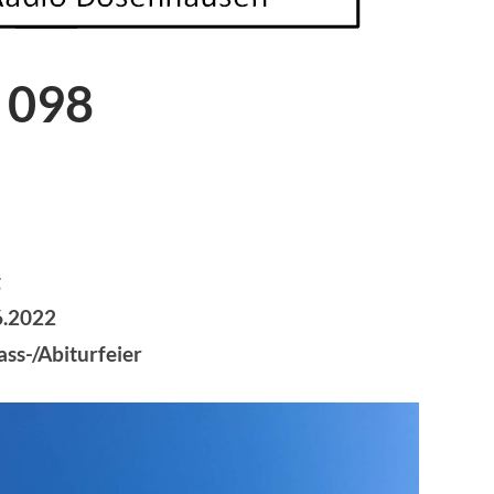
 098
g
6.2022
ass-/Abiturfeier