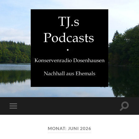
TJ.s
Podcasts
Suchfe
Mobile-
ein-/a
Menü
ein-/ausblenden
MONAT:
JUNI 2026