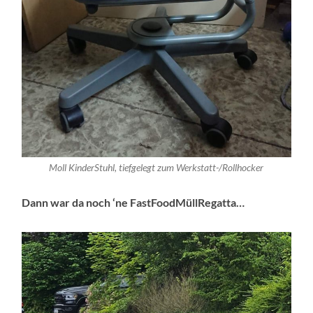
Moll KinderStuhl, tiefgelegt zum Werkstatt-/Rollhocker
Dann war da noch ‘ne FastFoodMüllRegatta…