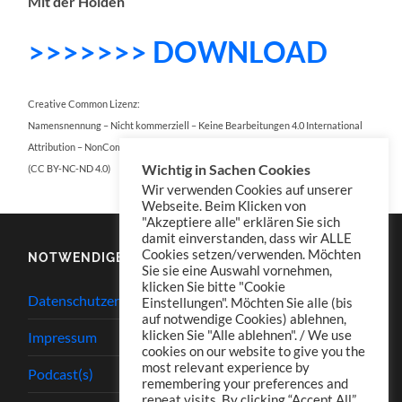
Mit der Holden
>>>>>>> DOWNLOAD
Creative Common Lizenz:
Namensnennung – Nicht kommerziell – Keine Bearbeitungen 4.0 International
Attribution – NonCommercial – NoDerivatives 4.0 International
Wichtig in Sachen Cookies
(CC BY-NC-ND 4.0)
Wir verwenden Cookies auf unserer
Webseite. Beim Klicken von
"Akzeptiere alle" erklären Sie sich
damit einverstanden, dass wir ALLE
Cookies setzen/verwenden. Möchten
NOTWENDIGES
Sie sie eine Auswahl vornehmen,
klicken Sie bitte "Cookie
Datenschutzerklärung
Einstellungen". Möchten Sie alle (bis
auf notwendige Cookies) ablehnen,
klicken Sie "Alle ablehnen". / We use
Impressum
cookies on our website to give you the
most relevant experience by
Podcast(s)
remembering your preferences and
repeat visits. By clicking “Accept All”,