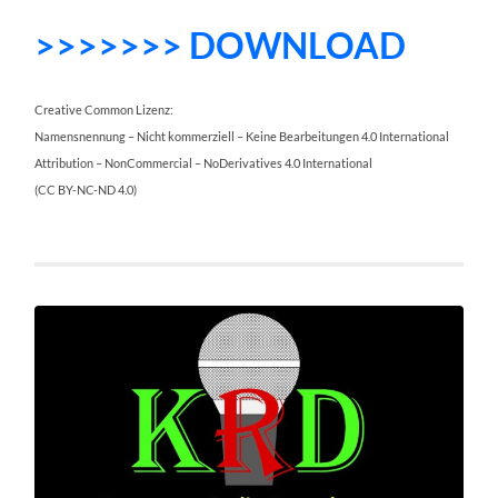
>>>>>>> DOWNLOAD
Creative Common Lizenz:
Namensnennung – Nicht kommerziell – Keine Bearbeitungen 4.0 International
Attribution – NonCommercial – NoDerivatives 4.0 International
(CC BY-NC-ND 4.0)