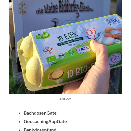
Eierbox
BachdosenGate
GeocachingAppGate
Bankdosenfund