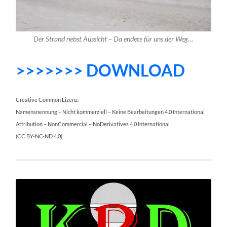
Der Strand nebst Aussicht – Da endete für uns der Weg…
>>>>>>> DOWNLOAD
Creative Common Lizenz:
Namensnennung – Nicht kommerziell – Keine Bearbeitungen 4.0 International
Attribution – NonCommercial – NoDerivatives 4.0 International
(CC BY-NC-ND 4.0)