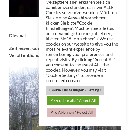
"Akzeptiere alle" erklären Sie sich
damit einverstanden, dass wir ALLE
Cookies setzen/verwenden. Möchten
Sie sie eine Auswahl vornehmen,
Sperrfeuer im Osten
klicken Sie bitte "Cookie
Einstellungen". Möchten Sie alle (bis
auf notwendige Cookies) ablehnen,
Diesmal:
klicken Sie "Alle ablehnen". / We use
cookies on our website to give you the
Zeitreisen, oder wie ich einen OC-Cache vor der
most relevant experience by
remembering your preferences and
Veröffentlichung loggte
repeat visits. By clicking “Accept All”,
you consent to the use of ALL the
cookies. However, you may visit
"Cookie Settings" to provide a
controlled consent.
Cookie Einstellungen / Settings
Akzeptiere alle / Accept All
Alle Ablehnen / Reject All