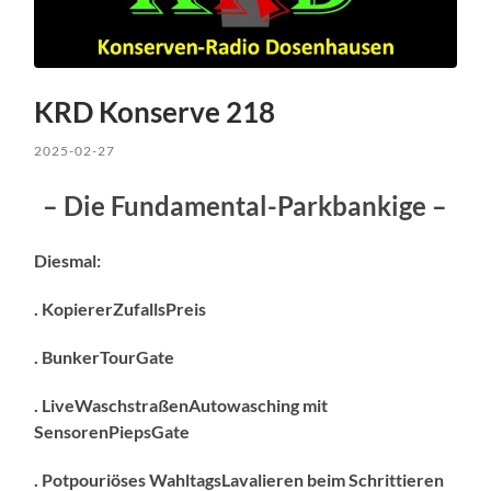
KRD Konserve 218
2025-02-27
– Die Fundamental-Parkbankige –
Diesmal:
. KopiererZufallsPreis
. BunkerTourGate
. LiveWaschstraßenAutowasching mit
SensorenPiepsGate
. Potpouriöses WahltagsLavalieren beim Schrittieren