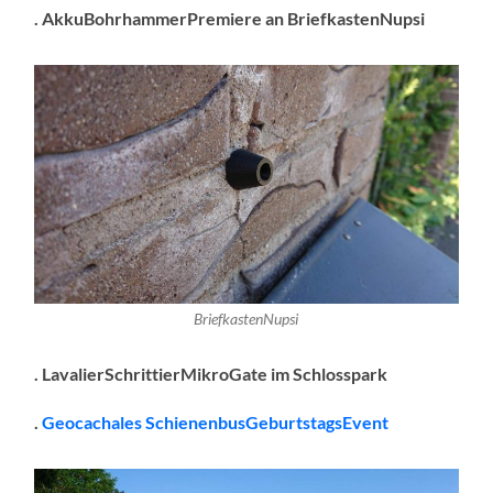
. AkkuBohrhammerPremiere an BriefkastenNupsi
BriefkastenNupsi
. LavalierSchrittierMikroGate im Schlosspark
.
Geocachales SchienenbusGeburtstagsEvent