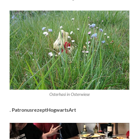
Osterhasi in Osterwiese
. PatronusrezeptHogwartsArt