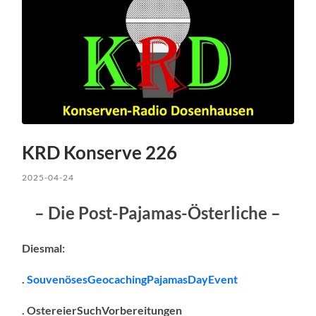
KRD Konserve 226
2025-04-24
– Die Post-Pajamas-Österliche –
Diesmal:
.
SouvenösesGeocachingPajamasDayEvent
. OstereierSuchVorbereitungen