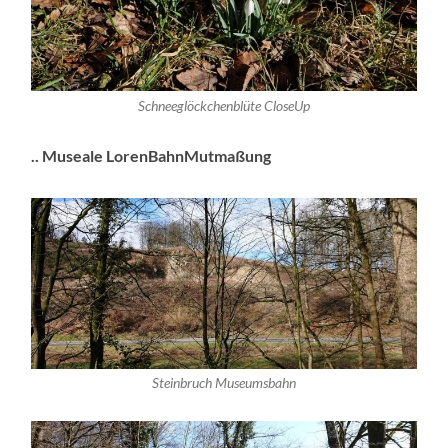
Schneeglöckchenblüte CloseUp
.. Museale LorenBahnMutmaßung
Steinbruch Museumsbahn