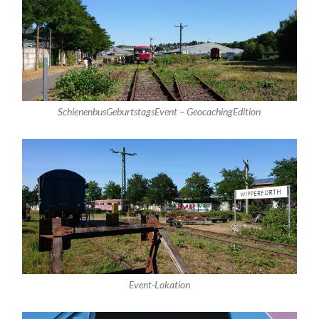
SchienenbusGeburtstagsEvent – GeocachingEdition
Event-Lokation