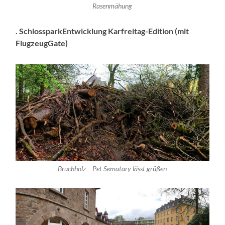
Rasenmähung
. SchlossparkEntwicklung Karfreitag-Edition (mit
FlugzeugGate)
Bruchholz – Pet Sematary lässt grüßen