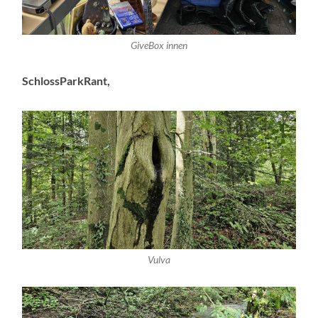
GiveBox innen
SchlossParkRant,
Vulva