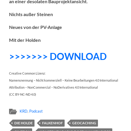
an einer desolaten Bauprojektansicht.
Nichts außer Steinen
Neues von der PV-Anlage
Mit der Holden
>>>>>>> DOWNLOAD
Creative Common Lizenz:
Namensnennung – Nicht kommerziell – Keine Bearbeitungen 4.0 International
Attribution – NonCommercial – NoDerivatives 4.0 International
(CC BY-NC-ND 4.0)
KRD
,
Podcast
DIE HOLDE
FALKENHOF
GEOCACHING