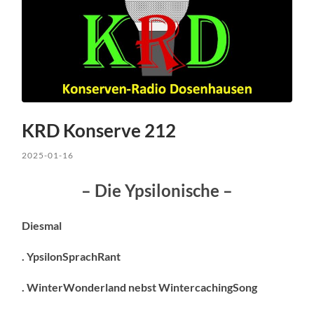
KRD Konserve 212
2025-01-16
– Die Ypsilonische –
Diesmal
. YpsilonSprachRant
. WinterWonderland nebst WintercachingSong