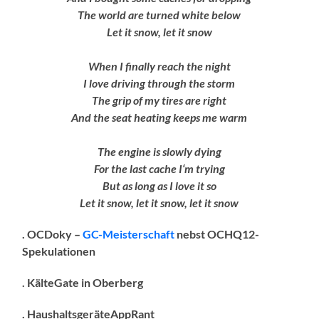
The world are turned white below
Let it snow, let it snow
When I finally reach the night
I love driving through the storm
The grip of my tires are right
And the seat heating keeps me warm
The engine is slowly dying
For the last cache I‘m trying
But as long as I love it so
Let it snow, let it snow, let it snow
. OCDoky –
GC-Meisterschaft
nebst OCHQ12-
Spekulationen
. KälteGate in Oberberg
. HaushaltsgeräteAppRant