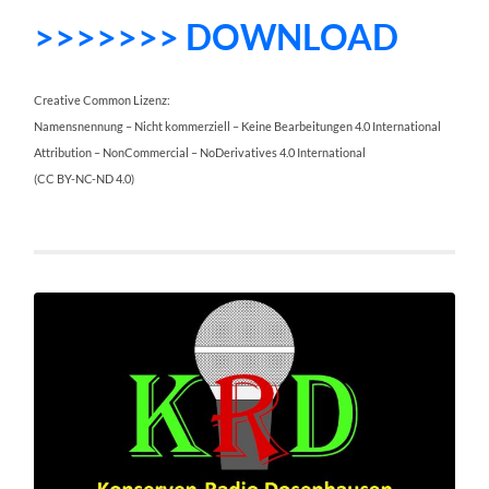
>>>>>>> DOWNLOAD
Creative Common Lizenz:
Namensnennung – Nicht kommerziell – Keine Bearbeitungen 4.0 International
Attribution – NonCommercial – NoDerivatives 4.0 International
(CC BY-NC-ND 4.0)