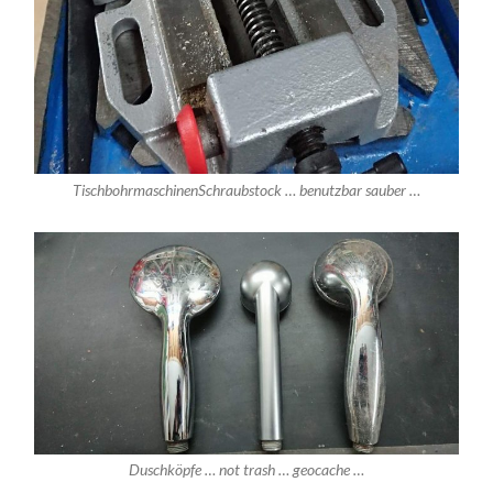
TischbohrmaschinenSchraubstock … benutzbar sauber …
Duschköpfe … not trash … geocache …