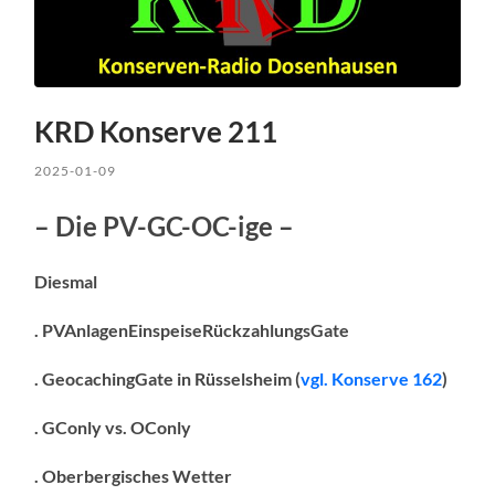
KRD Konserve 211
2025-01-09
– Die PV-GC-OC-ige –
Diesmal
. PVAnlagenEinspeiseRückzahlungsGate
. GeocachingGate in Rüsselsheim (
vgl. Konserve 162
)
. GConly vs. OConly
. Oberbergisches Wetter