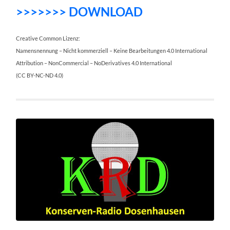
>>>>>>> DOWNLOAD
Creative Common Lizenz:
Namensnennung – Nicht kommerziell – Keine Bearbeitungen 4.0 International
Attribution – NonCommercial – NoDerivatives 4.0 International
(CC BY-NC-ND 4.0)