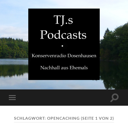
TJ.s
Podcasts
Suchfe
Mobile-
ein-/a
Menü
ein-/ausblenden
SCHLAGWORT:
OPENCACHING
(SEITE 1 VON 2)