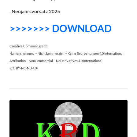
. Neujahrsvorsatz 2025
>>>>>>> DOWNLOAD
Creative Common Lizenz:
Namensnennung – Nicht kommerziell – Keine Bearbeitungen 4.0 International
Attribution – NonCommercial – NoDerivatives 4.0 International
(CC BY-NC-ND 4.0)