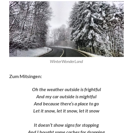
WinterWonderLand
Zum Mitsingen:
Oh the weather outside is frightful
And my car outside is mightful
And because there‘s a place to go
Let it snow, let it snow, let it snow
It doesn’t show signs for stopping
And I bought some caches for dropping