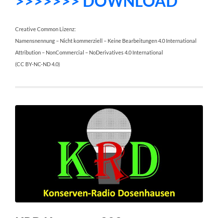
>>>>>>> DOWNLOAD
Creative Common Lizenz:
Namensnennung – Nicht kommerziell – Keine Bearbeitungen 4.0 International
Attribution – NonCommercial – NoDerivatives 4.0 International
(CC BY-NC-ND 4.0)