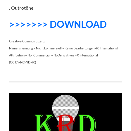
. Outrotöne
>>>>>>> DOWNLOAD
Creative Common Lizenz:
Namensnennung – Nicht kommerziell – Keine Bearbeitungen 4.0 International
Attribution – NonCommercial – NoDerivatives 4.0 International
(CC BY-NC-ND 4.0)