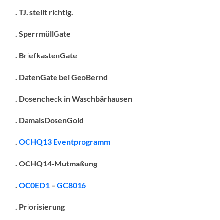
. TJ. stellt richtig.
. SperrmüllGate
. BriefkastenGate
. DatenGate bei GeoBernd
. Dosencheck in Waschbärhausen
. DamalsDosenGold
.
OCHQ13 Eventprogramm
. OCHQ14-Mutmaßung
.
OC0ED1
–
GC8016
. Priorisierung