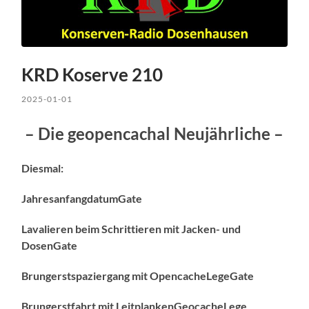
KRD Koserve 210
2025-01-01
– Die geopencachal Neujährliche –
Diesmal:
JahresanfangdatumGate
Lavalieren beim Schrittieren mit Jacken- und
DosenGate
Brungerstspaziergang mit OpencacheLegeGate
Brungerstfahrt mit LeitplankenGeocacheLege