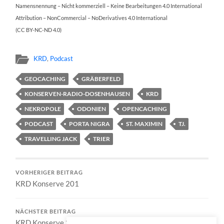
Namensnennung – Nicht kommerziell – Keine Bearbeitungen 4.0 International
Attribution – NonCommercial – NoDerivatives 4.0 International
(CC BY-NC-ND 4.0)
KRD
,
Podcast
GEOCACHING
GRÄBERFELD
KONSERVEN-RADIO-DOSENHAUSEN
KRD
NEKROPOLE
ODONIEN
OPENCACHING
PODCAST
PORTA NIGRA
ST. MAXIMIN
TJ.
TRAVELLING JACK
TRIER
VORHERIGER BEITRAG
KRD Konserve 201
NÄCHSTER BEITRAG
KRD Konserve 203