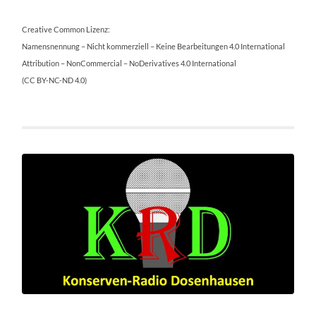
Creative Common Lizenz:
Namensnennung – Nicht kommerziell – Keine Bearbeitungen 4.0 International
Attribution – NonCommercial – NoDerivatives 4.0 International
(CC BY-NC-ND 4.0)