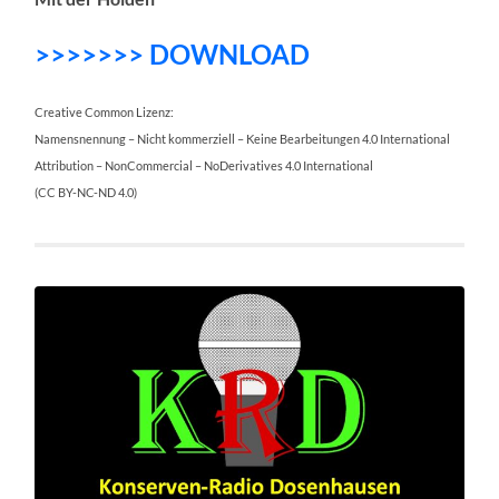
>>>>>>> DOWNLOAD
Creative Common Lizenz:
Namensnennung – Nicht kommerziell – Keine Bearbeitungen 4.0 International
Attribution – NonCommercial – NoDerivatives 4.0 International
(CC BY-NC-ND 4.0)