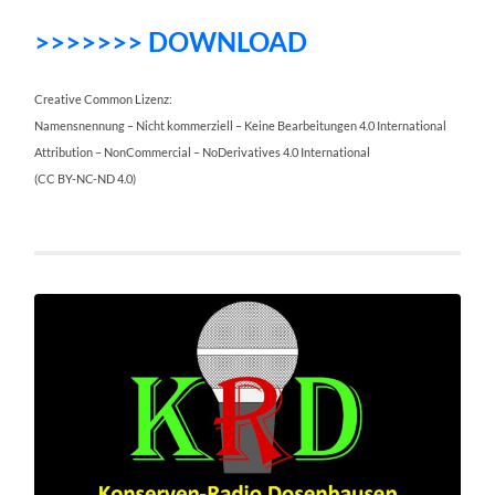
>>>>>>> DOWNLOAD
Creative Common Lizenz:
Namensnennung – Nicht kommerziell – Keine Bearbeitungen 4.0 International
Attribution – NonCommercial – NoDerivatives 4.0 International
(CC BY-NC-ND 4.0)