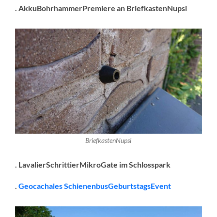
. AkkuBohrhammerPremiere an BriefkastenNupsi
BriefkastenNupsi
. LavalierSchrittierMikroGate im Schlosspark
.
Geocachales SchienenbusGeburtstagsEvent