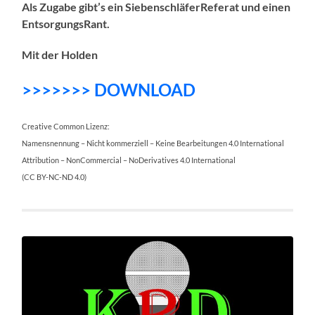
Als Zugabe gibt’s ein SiebenschläferReferat und einen
EntsorgungsRant.
Mit der Holden
>>>>>>> DOWNLOAD
Creative Common Lizenz:
Namensnennung – Nicht kommerziell – Keine Bearbeitungen 4.0 International
Attribution – NonCommercial – NoDerivatives 4.0 International
(CC BY-NC-ND 4.0)