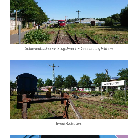
SchienenbusGeburtstagsEvent – GeocachingEdition
Event-Lokation