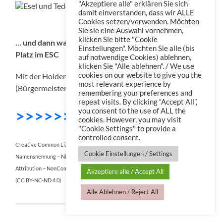
"Akzeptiere alle" erklären Sie sich
damit einverstanden, dass wir ALLE
Esel und Teddy – Das Musical
Cookies setzen/verwenden. Möchten
Sie sie eine Auswahl vornehmen,
klicken Sie bitte "Cookie
… und dann war da noch ein toter Wal und ein dritter
Einstellungen". Möchten Sie alle (bis
Platz im ESC
auf notwendige Cookies) ablehnen,
klicken Sie "Alle ablehnen". / We use
cookies on our website to give you the
Mit der Holden, Andreas Deichsel, Sven Engelmann
most relevant experience by
(Bürgermeister Lindlar) u.a.
remembering your preferences and
repeat visits. By clicking “Accept All”,
>>>>>>> DOWNLOAD
you consent to the use of ALL the
cookies. However, you may visit
"Cookie Settings" to provide a
controlled consent.
Creative Common Lizenz:
Cookie Einstellungen / Settings
Namensnennung – Nicht kommerziell – Keine Bearbeitungen 4.0 International
Attribution – NonCommercial – NoDerivatives 4.0 International
Akzeptiere alle / Accept All
(CC BY-NC-ND 4.0)
Alle Ablehnen / Reject All