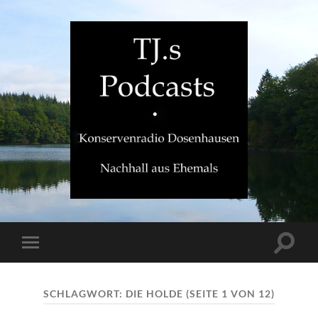
TJ.s
Podcasts
Suchfe
Mobile-
ein-/a
Menü
ein-/ausblenden
SCHLAGWORT:
DIE HOLDE
(SEITE 1 VON 12)