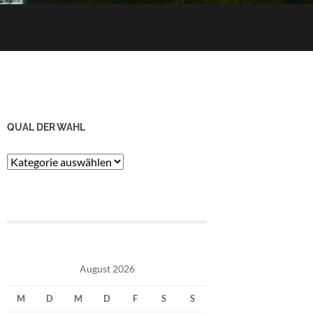
QUAL DER WAHL
Qual
der
Wahl
August 2026
M
D
M
D
F
S
S