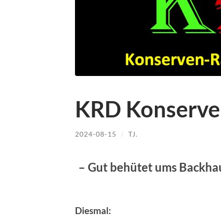
KRD Konserve
2024-08-15
/
TJ.
– Gut behütet ums Backhau
Diesmal: