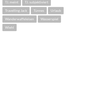
TJ. meint
TJ. subjektiviert
Travelling Jack
Tünnes
Urlaub
Wanderwaffeleisen
Wasserspiel
Wiehl