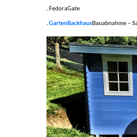
. FedoraGate
.
GartenBackhaus
Bauabnahme – Sa