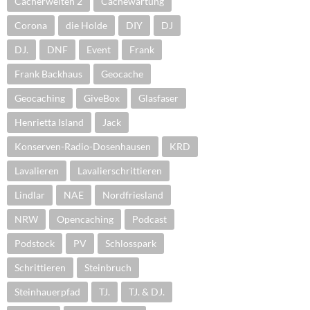
Cacherwelten 2
Cachewartung
Corona
die Holde
DIY
DJ
DJ.
DNF
Event
Frank
Frank Backhaus
Geocache
Geocaching
GiveBox
Glasfaser
Henrietta Island
Jack
Konserven-Radio-Dosenhausen
KRD
Lavalieren
Lavalierschrittieren
Lindlar
NAE
Nordfriesland
NRW
Opencaching
Podcast
Podstock
PV
Schlosspark
Schrittieren
Steinbruch
Steinhauerpfad
TJ.
TJ. & DJ.