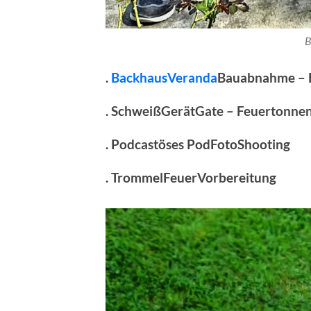
B
.
BackhausVeranda
Bauabnahme – 
. SchweißGerätGate – Feuertonnen
. Podcastöses PodFotoShooting
. TrommelFeuerVorbereitung