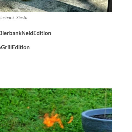
ierbank-Siesta
BierbankNeidEdition
GrillEdition