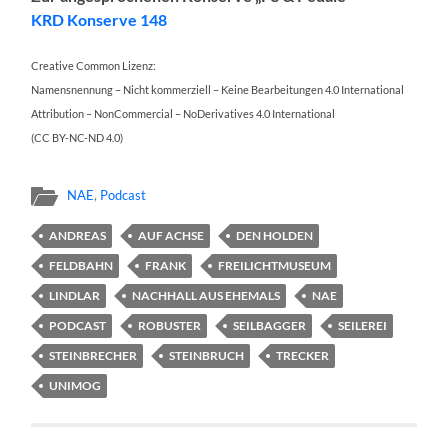
KRD Konserve 148
Creative Common Lizenz:
Namensnennung – Nicht kommerziell – Keine Bearbeitungen 4.0 International
Attribution – NonCommercial – NoDerivatives 4.0 International
(CC BY-NC-ND 4.0)
NAE
,
Podcast
ANDREAS
AUF ACHSE
DEN HOLDEN
FELDBAHN
FRANK
FREILICHTMUSEUM
LINDLAR
NACHHALL AUS EHEMALS
NAE
PODCAST
ROBUSTER
SEILBAGGER
SEILEREI
STEINBRECHER
STEINBRUCH
TRECKER
UNIMOG