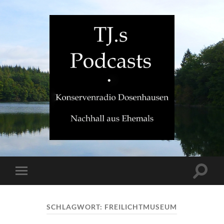
TJ.s
Podcasts
Suchfe
Mobile-
ein-/a
Menü
ein-/ausblenden
SCHLAGWORT:
FREILICHTMUSEUM