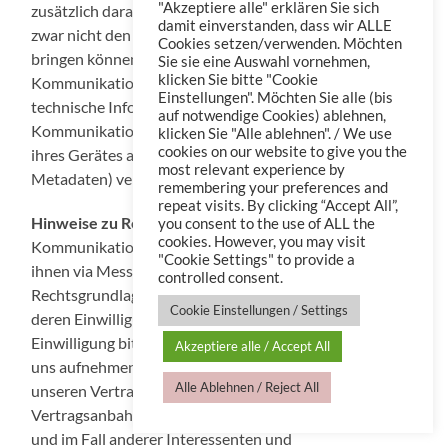
"Akzeptiere alle" erklären Sie sich
zusätzlich darauf hin, dass die Anbieter der Messenger
damit einverstanden, dass wir ALLE
zwar nicht den Inhalt einsehen, aber in Erfahrung
Cookies setzen/verwenden. Möchten
bringen können, dass und wann
Sie sie eine Auswahl vornehmen,
klicken Sie bitte "Cookie
Kommunikationspartner mit uns kommunizieren sowie
Einstellungen". Möchten Sie alle (bis
technische Informationen zum verwendeten Gerät der
auf notwendige Cookies) ablehnen,
Kommunikationspartner und je nach Einstellungen
klicken Sie "Alle ablehnen". / We use
cookies on our website to give you the
ihres Gerätes auch Standortinformationen (sogenannte
most relevant experience by
Metadaten) verarbeitet werden.
remembering your preferences and
repeat visits. By clicking “Accept All”,
Hinweise zu Rechtsgrundlagen:
Sofern wir
you consent to the use of ALL the
cookies. However, you may visit
Kommunikationspartner vor der Kommunikation mit
"Cookie Settings" to provide a
ihnen via Messenger um eine Erlaubnis bitten, ist die
controlled consent.
Rechtsgrundlage unserer Verarbeitung ihrer Daten
Cookie Einstellungen / Settings
deren Einwilligung. Im Übrigen, falls wir nicht um eine
Einwilligung bitten und sie z.B. von sich aus Kontakt mit
Akzeptiere alle / Accept All
uns aufnehmen, nutzen wir Messenger im Verhältnis zu
Alle Ablehnen / Reject All
unseren Vertragspartnern sowie im Rahmen der
Vertragsanbahnung als eine vertragliche Maßnahme
und im Fall anderer Interessenten und