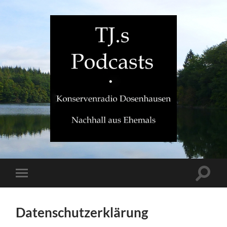
TJ.s
Podcasts
Suchfe
Mobile-
ein-/a
Menü
ein-/ausblenden
Datenschutzerklärung