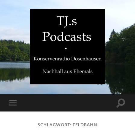
TJ.s
Podcasts
Suchfe
Mobile-
ein-/a
Menü
ein-/ausblenden
SCHLAGWORT:
FELDBAHN