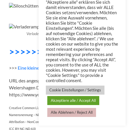
"Akzeptiere alle" erklären Sie sich
damit einverstanden, dass wir ALLE
Cookies setzen/verwenden. Möchten
Siloschütten
Sie sie eine Auswahl vornehmen,
klicken Sie bitte "Cookie
Einstellungen". Möchten Sie alle (bis
auf notwendige Cookies) ablehnen,
Verladerampe und Silos aus Sicht von Wiehlpuhl
klicken Sie "Alle ablehnen". / We use
cookies on our website to give you the
>>>>>>> DOWNLOAD
most relevant experience by
remembering your preferences and
repeat visits. By clicking “Accept All”,
you consent to the use of ALL the
>>>
E
i
n
e
k
l
e
i
n
e
Videoimpression
cookies. However, you may visit
"Cookie Settings" to provide a
URL des angesprochenen Films „Kohlmeier Steinbruch
controlled consent.
Weiershagen Dokumentarfilm 1928 / 29“:
Cookie Einstellungen / Settings
https://www.youtube.com/watch?v=uDjJPtmBcmY
Akzeptiere alle / Accept All
Creative Common Lizenz:
Alle Ablehnen / Reject All
Namensnennung – Nicht kommerziell – Keine Bearbeitungen 4.0 International
Attribution – NonCommercial – NoDerivatives 4.0 International
(CC BY-NC-ND 4.0)