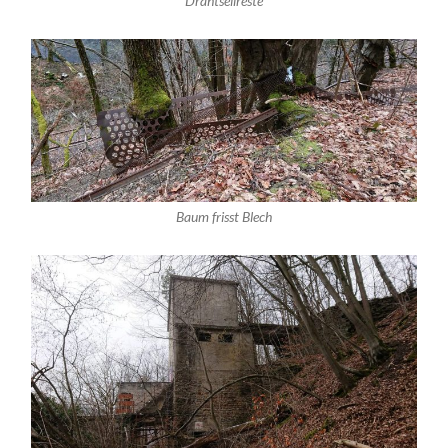
Drahtseilreste
Baum frisst Blech