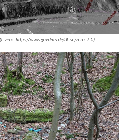
 (Lizenz: https://www.govdata.de/dl-de/zero-2-0)