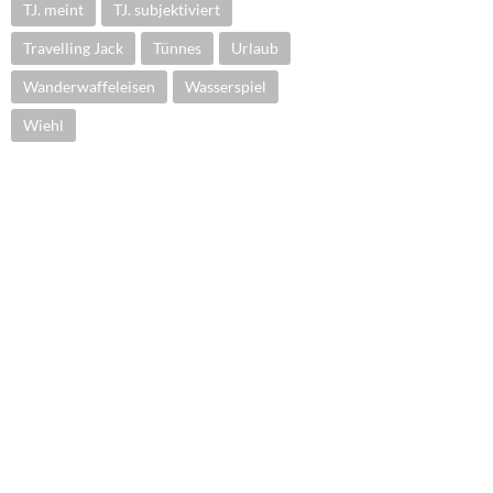
TJ. meint
TJ. subjektiviert
Travelling Jack
Tünnes
Urlaub
Wanderwaffeleisen
Wasserspiel
Wiehl