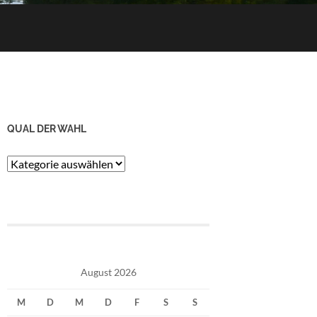
QUAL DER WAHL
Qual
der
Wahl
August 2026
M
D
M
D
F
S
S