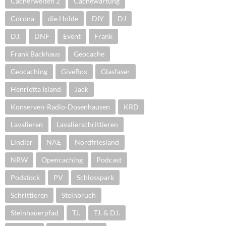
Cacherwelten 2
Cachewartung
Corona
die Holde
DIY
DJ
DJ.
DNF
Event
Frank
Frank Backhaus
Geocache
Geocaching
GiveBox
Glasfaser
Henrietta Island
Jack
Konserven-Radio-Dosenhausen
KRD
Lavalieren
Lavalierschrittieren
Lindlar
NAE
Nordfriesland
NRW
Opencaching
Podcast
Podstock
PV
Schlosspark
Schrittieren
Steinbruch
Steinhauerpfad
TJ.
TJ. & DJ.