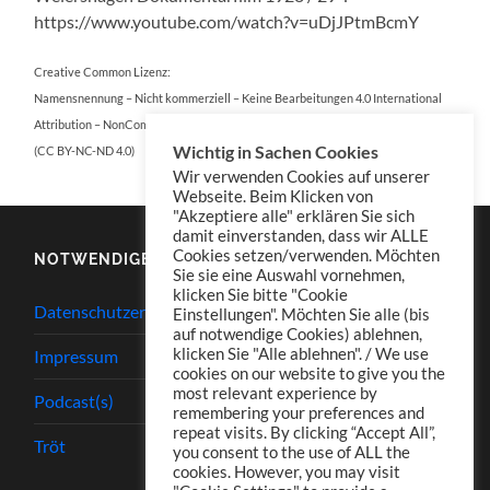
https://www.youtube.com/watch?v=uDjJPtmBcmY
Creative Common Lizenz:
Namensnennung – Nicht kommerziell – Keine Bearbeitungen 4.0 International
Attribution – NonCommercial – NoDerivatives 4.0 International
Wichtig in Sachen Cookies
(CC BY-NC-ND 4.0)
Wir verwenden Cookies auf unserer
Webseite. Beim Klicken von
"Akzeptiere alle" erklären Sie sich
damit einverstanden, dass wir ALLE
Cookies setzen/verwenden. Möchten
NOTWENDIGES
Sie sie eine Auswahl vornehmen,
klicken Sie bitte "Cookie
Datenschutzerklärung
Einstellungen". Möchten Sie alle (bis
auf notwendige Cookies) ablehnen,
klicken Sie "Alle ablehnen". / We use
Impressum
cookies on our website to give you the
most relevant experience by
Podcast(s)
remembering your preferences and
repeat visits. By clicking “Accept All”,
Tröt
you consent to the use of ALL the
cookies. However, you may visit