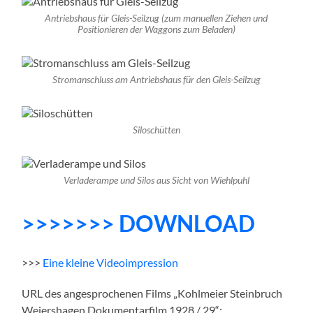
Antriebshaus für Gleis-Seilzug (zum manuellen Ziehen und
Positionieren der Waggons zum Beladen)
Stromanschluss am Antriebshaus für den Gleis-Seilzug
Siloschütten
Verladerampe und Silos aus Sicht von Wiehlpuhl
>>>>>>> DOWNLOAD
>>>
E
i
n
e
k
l
e
i
n
e
Videoimpression
URL des angesprochenen Films „Kohlmeier Steinbruch
Weiershagen Dokumentarfilm 1928 / 29“: