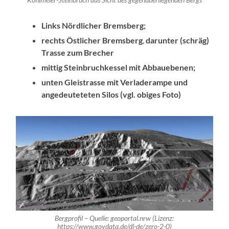
Kohlmeier-Steinbruch aus Sicht des gegenüberliegenden Bergs
Links Nördlicher Bremsberg;
rechts Östlicher Bremsberg
,
darunter (schräg)
Trasse zum Brecher
mittig Steinbruchkessel mit Abbauebenen;
unten Gleistrasse mit Verladerampe und
angedeuteteten Silos (vgl. obiges Foto)
Bergprofil – Quelle: geoportal.nrw (Lizenz:
https://www.govdata.de/dl-de/zero-2-0)