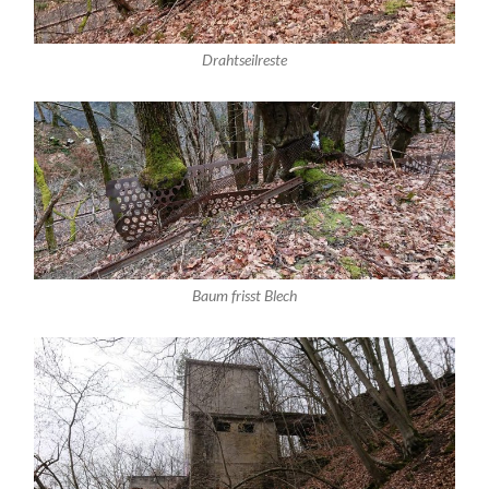
Drahtseilreste
Baum frisst Blech