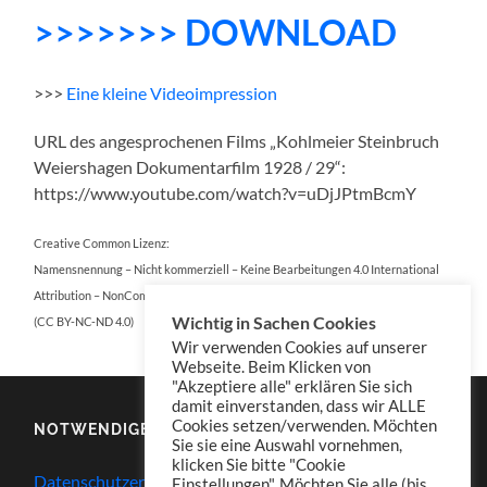
>>>>>>> DOWNLOAD
>>>
E
i
n
e
k
l
e
i
n
e
Videoimpression
URL des angesprochenen Films „Kohlmeier Steinbruch
Weiershagen Dokumentarfilm 1928 / 29“:
https://www.youtube.com/watch?v=uDjJPtmBcmY
Creative Common Lizenz:
Namensnennung – Nicht kommerziell – Keine Bearbeitungen 4.0 International
Attribution – NonCommercial – NoDerivatives 4.0 International
Wichtig in Sachen Cookies
(CC BY-NC-ND 4.0)
Wir verwenden Cookies auf unserer
Webseite. Beim Klicken von
"Akzeptiere alle" erklären Sie sich
damit einverstanden, dass wir ALLE
Cookies setzen/verwenden. Möchten
NOTWENDIGES
Sie sie eine Auswahl vornehmen,
klicken Sie bitte "Cookie
Datenschutzerklärung
Einstellungen". Möchten Sie alle (bis