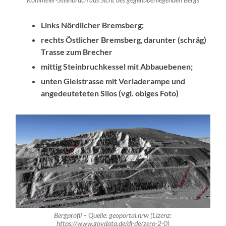
Kohlmeier-Steinbruch aus Sicht des gegenüberliegenden Bergs
Links Nördlicher Bremsberg;
rechts Östlicher Bremsberg
,
darunter (schräg)
Trasse zum Brecher
mittig Steinbruchkessel mit Abbauebenen;
unten Gleistrasse mit Verladerampe und
angedeuteteten Silos (vgl. obiges Foto)
Bergprofil – Quelle: geoportal.nrw (Lizenz:
https://www.govdata.de/dl-de/zero-2-0)