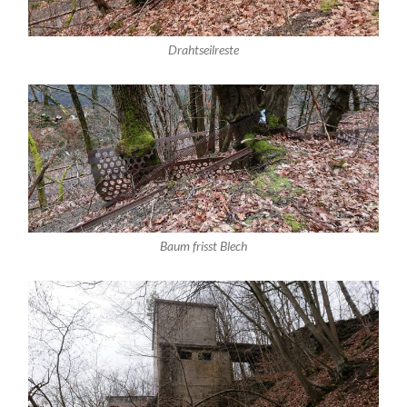
Drahtseilreste
Baum frisst Blech