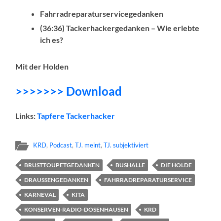
Fahrradreparaturservicegedanken
(36:36) Tackerhackergedanken – Wie erlebte
ich es?
Mit der Holden
>>>>>>> Download
Links:
Tapfere Tackerhacker
KRD
,
Podcast
,
TJ. meint
,
TJ. subjektiviert
BRUSTTOUPETGEDANKEN
BUSHALLE
DIE HOLDE
DRAUSSENGEDANKEN
FAHRRADREPARATURSERVICE
KARNEVAL
KITA
KONSERVEN-RADIO-DOSENHAUSEN
KRD