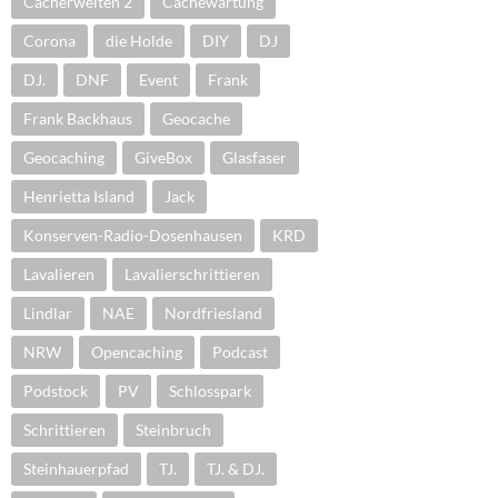
Cacherwelten 2
Cachewartung
Corona
die Holde
DIY
DJ
DJ.
DNF
Event
Frank
Frank Backhaus
Geocache
Geocaching
GiveBox
Glasfaser
Henrietta Island
Jack
Konserven-Radio-Dosenhausen
KRD
Lavalieren
Lavalierschrittieren
Lindlar
NAE
Nordfriesland
NRW
Opencaching
Podcast
Podstock
PV
Schlosspark
Schrittieren
Steinbruch
Steinhauerpfad
TJ.
TJ. & DJ.