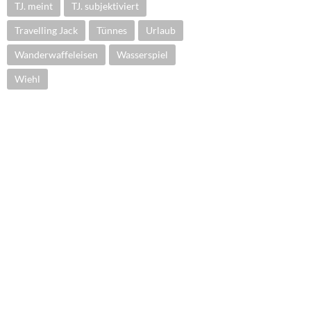
TJ. meint
TJ. subjektiviert
Travelling Jack
Tünnes
Urlaub
Wanderwaffeleisen
Wasserspiel
Wiehl