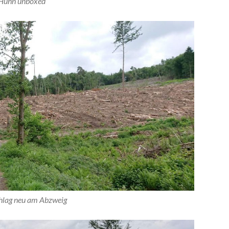
Huhn unboxed
hlag neu am Abzweig