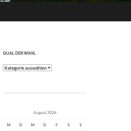
QUAL DER WAHL
Qual
der
Wahl
August 2026
M
D
M
D
F
S
S