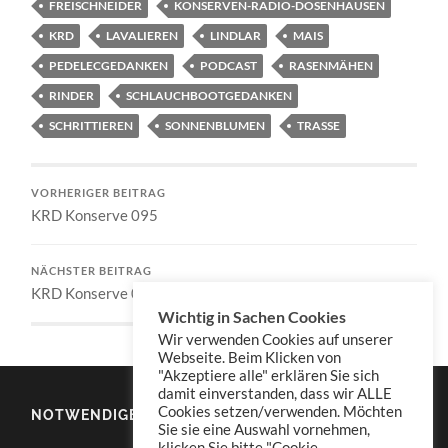
FREISCHNEIDER
KONSERVEN-RADIO-DOSENHAUSEN
KRD
LAVALIEREN
LINDLAR
MAIS
PEDELECGEDANKEN
PODCAST
RASENMÄHEN
RINDER
SCHLAUCHBOOTGEDANKEN
SCHRITTIEREN
SONNENBLUMEN
TRASSE
VORHERIGER BEITRAG
KRD Konserve 095
NÄCHSTER BEITRAG
KRD Konserve 097
Wichtig in Sachen Cookies
Wir verwenden Cookies auf unserer
Webseite. Beim Klicken von
"Akzeptiere alle" erklären Sie sich
damit einverstanden, dass wir ALLE
Cookies setzen/verwenden. Möchten
NOTWENDIGES
Sie sie eine Auswahl vornehmen,
klicken Sie bitte "Cookie