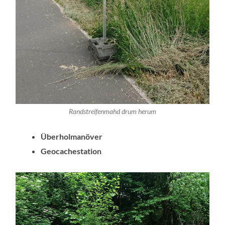
Randstreifenmahd drum herum
Überholmanöver
Geocachestation