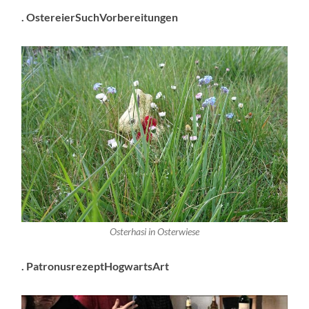
. OstereierSuchVorbereitungen
Osterhasi in Osterwiese
. PatronusrezeptHogwartsArt