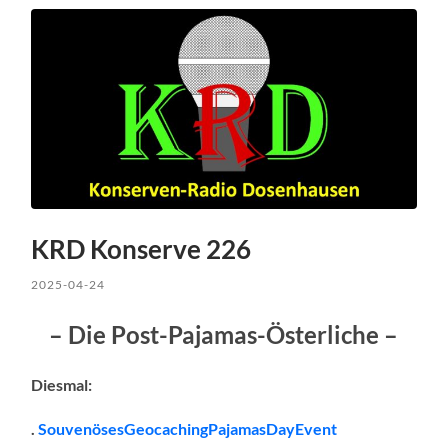
KRD Konserve 226
2025-04-24
– Die Post-Pajamas-Österliche –
Diesmal:
.
SouvenösesGeocachingPajamasDayEvent