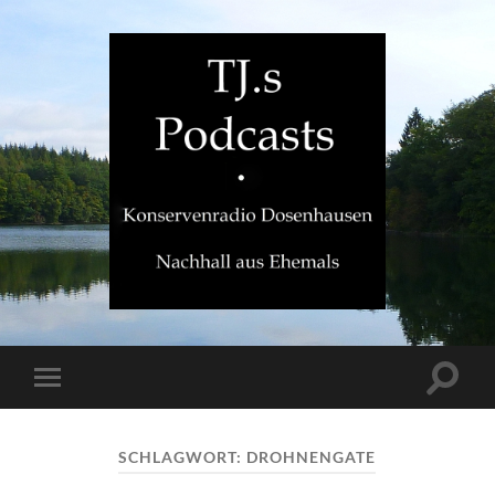
TJ.s
Podcasts
Suchfe
Mobile-
ein-/a
Menü
ein-/ausblenden
SCHLAGWORT:
DROHNENGATE