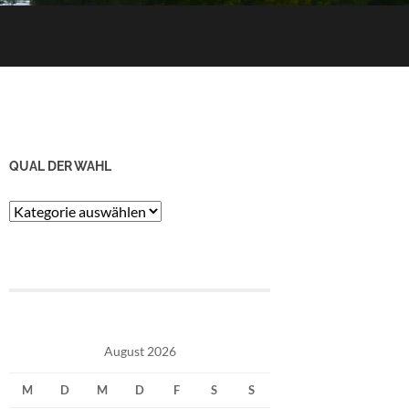
QUAL DER WAHL
Qual
der
Wahl
August 2026
M
D
M
D
F
S
S