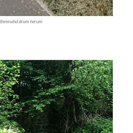
eifenmahd drum herum