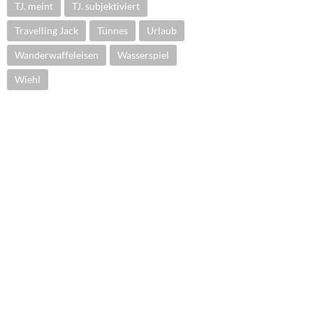
TJ. meint
TJ. subjektiviert
Travelling Jack
Tünnes
Urlaub
Wanderwaffeleisen
Wasserspiel
Wiehl