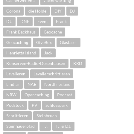
Cacherwelten 2
Cachewartung
Corona
die Holde
DIY
DJ
DJ.
DNF
Event
Frank
Frank Backhaus
Geocache
Geocaching
GiveBox
Glasfaser
Henrietta Island
Jack
Konserven-Radio-Dosenhausen
KRD
Lavalieren
Lavalierschrittieren
Lindlar
NAE
Nordfriesland
NRW
Opencaching
Podcast
Podstock
PV
Schlosspark
Schrittieren
Steinbruch
Steinhauerpfad
TJ.
TJ. & DJ.