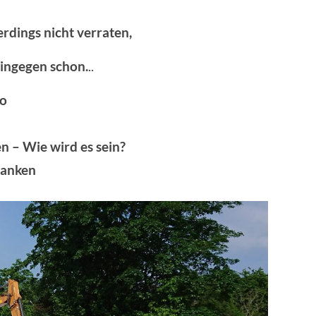
lerdings nicht verraten,
hingegen schon.
..
ro
n – Wie wird es sein?
danken