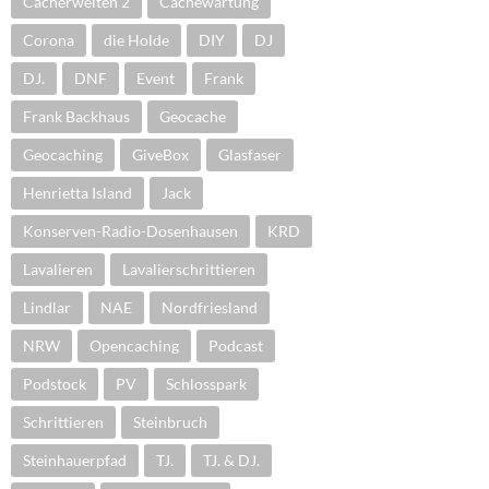
Cacherwelten 2
Cachewartung
Corona
die Holde
DIY
DJ
DJ.
DNF
Event
Frank
Frank Backhaus
Geocache
Geocaching
GiveBox
Glasfaser
Henrietta Island
Jack
Konserven-Radio-Dosenhausen
KRD
Lavalieren
Lavalierschrittieren
Lindlar
NAE
Nordfriesland
NRW
Opencaching
Podcast
Podstock
PV
Schlosspark
Schrittieren
Steinbruch
Steinhauerpfad
TJ.
TJ. & DJ.