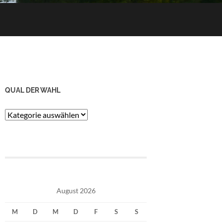
QUAL DER WAHL
Qual
der
Wahl
August 2026
M
D
M
D
F
S
S