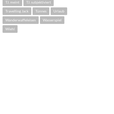
TJ. meint
TJ. subjektiviert
Travelling Jack
Tünnes
Urlaub
Wanderwaffeleisen
Wasserspiel
Wiehl