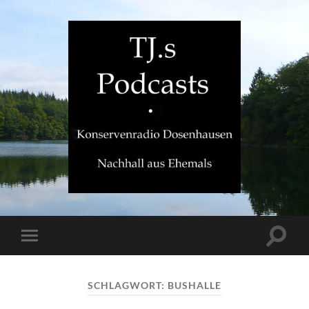
TJ.s
Podcasts
Suchfe
Mobile-
ein-/a
Menü
ein-/ausblenden
SCHLAGWORT:
BUSHALLE