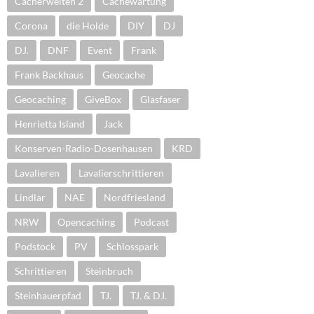
Cacherwelten 2
Cachewartung
Corona
die Holde
DIY
DJ
DJ.
DNF
Event
Frank
Frank Backhaus
Geocache
Geocaching
GiveBox
Glasfaser
Henrietta Island
Jack
Konserven-Radio-Dosenhausen
KRD
Lavalieren
Lavalierschrittieren
Lindlar
NAE
Nordfriesland
NRW
Opencaching
Podcast
Podstock
PV
Schlosspark
Schrittieren
Steinbruch
Steinhauerpfad
TJ.
TJ. & DJ.