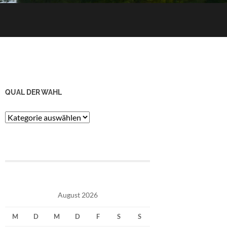
QUAL DER WAHL
Qual
der
Wahl
August 2026
M
D
M
D
F
S
S