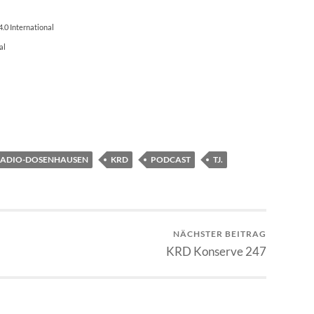
.0 International
al
RADIO-DOSENHAUSEN
KRD
PODCAST
TJ.
NÄCHSTER BEITRAG
KRD Konserve 247