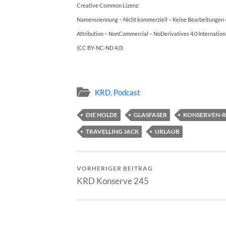
Creative Common Lizenz:
Namensnennung – Nicht kommerziell – Keine Bearbeitungen 4
Attribution – NonCommercial – NoDerivatives 4.0 Internation
(CC BY-NC-ND 4.0)
KRD
,
Podcast
DIE HOLDE
GLASFASER
KONSERVEN-
TRAVELLING JACK
URLAUB
VORHERIGER BEITRAG
KRD Konserve 245