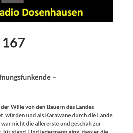
 167
ffnungsfunkende –
ss der Wille von den Bauern des Landes
htet würden und als Karawane durch die Lande
 war nicht die allererste und geschah zur
r Tür stand. Und jedermann ging, dass er die