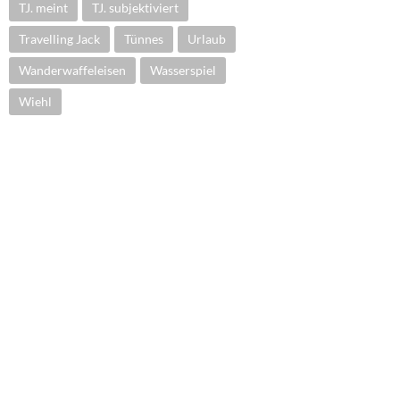
TJ. meint
TJ. subjektiviert
Travelling Jack
Tünnes
Urlaub
Wanderwaffeleisen
Wasserspiel
Wiehl