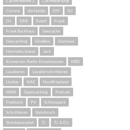
Cacherwelten 2
Cachewartung
Corona
die Holde
DIY
DJ
DJ.
DNF
Event
Frank
Frank Backhaus
Geocache
Geocaching
GiveBox
Glasfaser
Henrietta Island
Jack
Konserven-Radio-Dosenhausen
KRD
Lavalieren
Lavalierschrittieren
Lindlar
NAE
Nordfriesland
NRW
Opencaching
Podcast
Podstock
PV
Schlosspark
Schrittieren
Steinbruch
Steinhauerpfad
TJ.
TJ. & DJ.