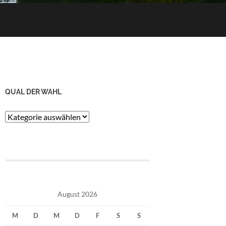
QUAL DER WAHL
Qual
der
Wahl
August 2026
M
D
M
D
F
S
S