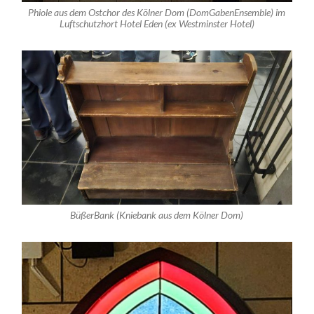
Phiole aus dem Ostchor des Kölner Dom (DomGabenEnsemble) im
Luftschutzhort Hotel Eden (ex Westminster Hotel)
BüßerBank (Kniebank aus dem Kölner Dom)