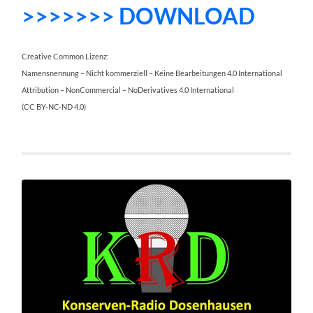
>>>>>>> DOWNLOAD
Creative Common Lizenz:
Namensnennung – Nicht kommerziell – Keine Bearbeitungen 4.0 International
Attribution – NonCommercial – NoDerivatives 4.0 International
(CC BY-NC-ND 4.0)