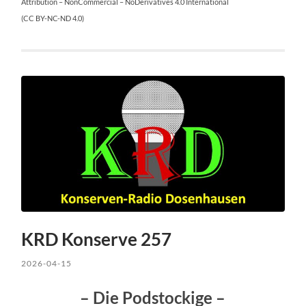
Attribution – NonCommercial – NoDerivatives 4.0 International
(CC BY-NC-ND 4.0)
KRD Konserve 257
2026-04-15
– Die Podstockige –