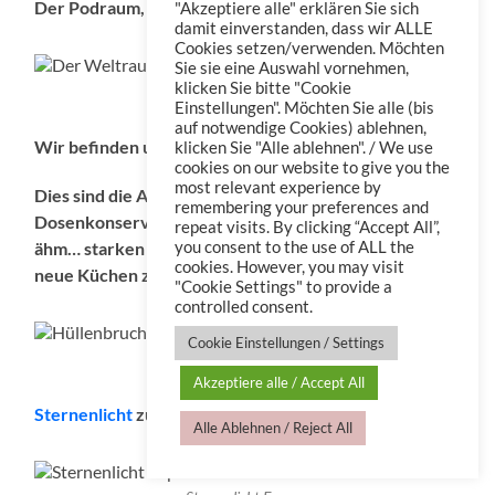
Der Podraum, unendliche Weiten.
"Akzeptiere alle" erklären Sie sich
damit einverstanden, dass wir ALLE
Cookies setzen/verwenden. Möchten
Sie sie eine Auswahl vornehmen,
klicken Sie bitte "Cookie
Der Weltraum…
Einstellungen". Möchten Sie alle (bis
auf notwendige Cookies) ablehnen,
Wir befinden uns in einer nahen Gegenwart.
klicken Sie "Alle ablehnen". / We use
cookies on our website to give you the
most relevant experience by
Dies sind die Abenteuer des Raumschiffs
remembering your preferences and
Dosenkonserve, dass mit seiner 4-Mann… -Frau…
repeat visits. By clicking “Accept All”,
ähm… starken Besatzung 2 Wochen unterwegs ist,
you consent to the use of ALL the
cookies. However, you may visit
neue Küchen zu erforschen,
"Cookie Settings" to provide a
controlled consent.
Cookie Einstellungen / Settings
Hüllenbruch
Akzeptiere alle / Accept All
Sternenlicht
zu sehen und
Sachensucher zu treffen
.
Alle Ablehnen / Reject All