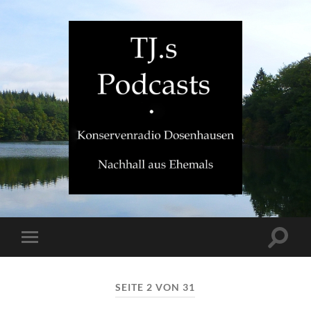
TJ.s
Podcasts
Suchfe
Mobile-
ein-/a
Menü
ein-/ausblenden
SEITE 2 VON 31