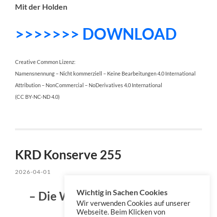
Mit der Holden
>>>>>>> DOWNLOAD
Creative Common Lizenz:
Namensnennung – Nicht kommerziell – Keine Bearbeitungen 4.0 International
Attribution – NonCommercial – NoDerivatives 4.0 International
(CC BY-NC-ND 4.0)
KRD Konserve 255
2026-04-01
Wichtig in Sachen Cookies
– Die Weltallig-Podkritische –
Wir verwenden Cookies auf unserer
Webseite. Beim Klicken von