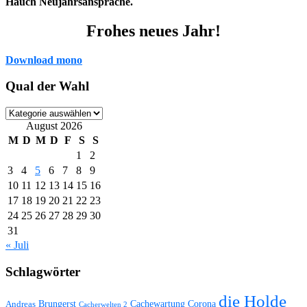
Hauch Neujahrsansprache.
Frohes neues Jahr!
Download mono
Qual der Wahl
Qual
der
August 2026
Wahl
M
D
M
D
F
S
S
1
2
3
4
5
6
7
8
9
10
11
12
13
14
15
16
17
18
19
20
21
22
23
24
25
26
27
28
29
30
31
« Juli
Schlagwörter
die Holde
Brungerst
Andreas
Cachewartung
Corona
Cacherwelten 2