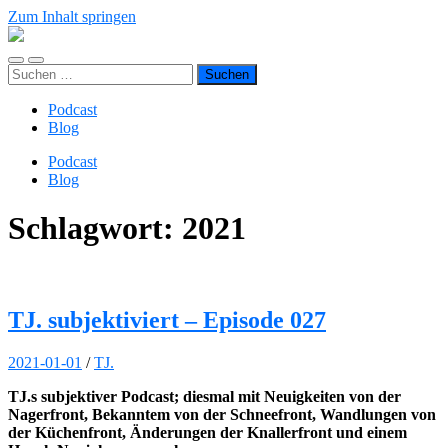
Zum Inhalt springen
TJ.s
Podcasts
Mobile-
Suchfeld
Suchen
Menü
ein-/ausblenden
nach:
ein-/ausblenden
Podcast
Blog
Podcast
Blog
Schlagwort:
2021
TJ. subjektiviert – Episode 027
2021-01-01
/
TJ.
TJ.s subjektiver Podcast; diesmal mit Neuigkeiten von der
Nagerfront, Bekanntem von der Schneefront, Wandlungen von
der Küchenfront, Änderungen der Knallerfront und einem