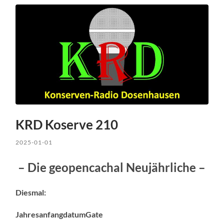
KRD Koserve 210
2025-01-01
– Die geopencachal Neujährliche –
Diesmal:
JahresanfangdatumGate