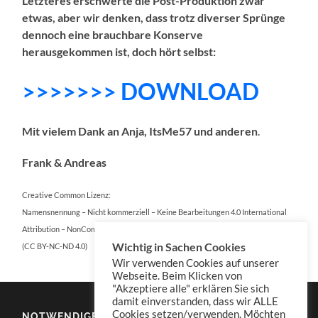
Letzteres erschwerte die Post-Produktion zwar
etwas, aber wir denken, dass trotz diverser Sprünge
dennoch eine brauchbare Konserve
herausgekommen ist, doch hört selbst:
>>>>>>> DOWNLOAD
Mit vielem Dank an Anja, ItsMe57 und anderen
.
Frank & Andreas
Creative Common Lizenz:
Namensnennung – Nicht kommerziell – Keine Bearbeitungen 4.0 International
Attribution – NonCommercial – NoDerivatives 4.0 International
Wichtig in Sachen Cookies
(CC BY-NC-ND 4.0)
Wir verwenden Cookies auf unserer
Webseite. Beim Klicken von
"Akzeptiere alle" erklären Sie sich
damit einverstanden, dass wir ALLE
Cookies setzen/verwenden. Möchten
NOTWENDIGES