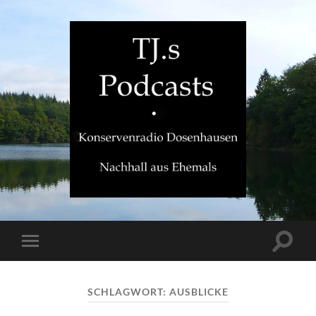
TJ.s
Podcasts
Suchfe
Mobile-
ein-/a
Menü
ein-/ausblenden
SCHLAGWORT:
AUSBLICKE