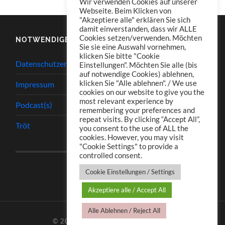
Wir verwenden Cookies auf unserer
Webseite. Beim Klicken von
"Akzeptiere alle" erklären Sie sich
damit einverstanden, dass wir ALLE
Cookies setzen/verwenden. Möchten
NOTWENDIGES
Sie sie eine Auswahl vornehmen,
klicken Sie bitte "Cookie
Datenschutzerklärung
Einstellungen". Möchten Sie alle (bis
auf notwendige Cookies) ablehnen,
klicken Sie "Alle ablehnen". / We use
Impressum
cookies on our website to give you the
most relevant experience by
Podcast(s)
remembering your preferences and
repeat visits. By clicking “Accept All”,
Tröt
you consent to the use of ALL the
cookies. However, you may visit
"Cookie Settings" to provide a
controlled consent.
Cookie Einstellungen / Settings
Akzeptiere alle / Accept All
Alle Ablehnen / Reject All
© 2026
TJ.S PODCASTS
—
HOCH ↑