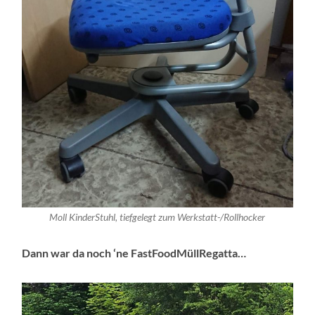
Moll KinderStuhl, tiefgelegt zum Werkstatt-/Rollhocker
Dann war da noch ‘ne FastFoodMüllRegatta…