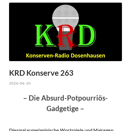
KRD Konserve 263
2026-06-10
– Die Absurd-Potpourriös-
Gadgetige –
Diesmal eumelaninische Wortspiele und Mairegen.