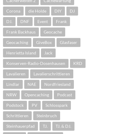
Cacherwelten 2
Cachewartung
Corona
die Holde
DIY
DJ
DJ.
DNF
Event
Frank
Frank Backhaus
Geocache
Geocaching
GiveBox
Glasfaser
Henrietta Island
Jack
Konserven-Radio-Dosenhausen
KRD
Lavalieren
Lavalierschrittieren
Lindlar
NAE
Nordfriesland
NRW
Opencaching
Podcast
Podstock
PV
Schlosspark
Schrittieren
Steinbruch
Steinhauerpfad
TJ.
TJ. & DJ.