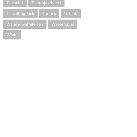
TJ. meint
TJ. subjektiviert
Travelling Jack
Tünnes
Urlaub
Wanderwaffeleisen
Wasserspiel
Wiehl