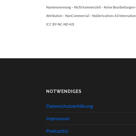
Namensnennung – Nicht kommerziell – Keine Bearbeitungen 4
Attribution – NonCommercial – NoDerivatives 4.0 Internation
(CC BY-NC-ND 4.0)
NOTWENDIGES
Datenschutzerklärung
Impressum
Podcast(s)