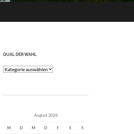
QUAL DER WAHL
Qual
der
Wahl
August 2026
M
D
M
D
F
S
S