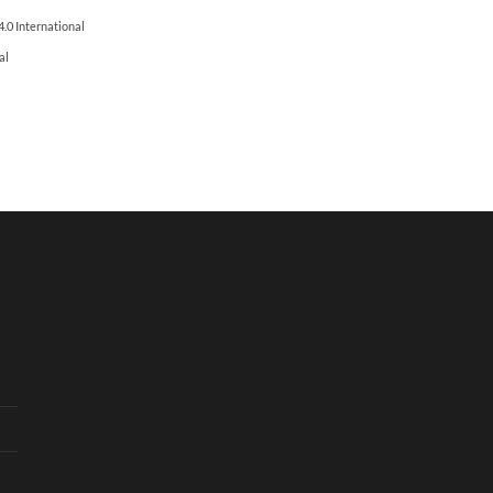
.0 International
al