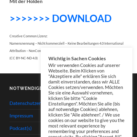
Mit der Holden
>>>>>>> DOWNLOAD
Creative Common Lizenz:
Namensnennung – Nicht kommerziell – Keine Bearbeitungen 4.0 International
Attribution – NonCommercial – NoDerivatives 4.0 International
Wichtig in Sachen Cookies
(CC BY-NC-ND 4.0)
Wir verwenden Cookies auf unserer
Webseite. Beim Klicken von
"Akzeptiere alle" erklären Sie sich
damit einverstanden, dass wir ALLE
Cookies setzen/verwenden. Möchten
NOTWENDIGES
Sie sie eine Auswahl vornehmen,
klicken Sie bitte "Cookie
Datenschutzerklärung
Einstellungen". Möchten Sie alle (bis
auf notwendige Cookies) ablehnen,
klicken Sie "Alle ablehnen". / We use
Impressum
cookies on our website to give you the
most relevant experience by
Podcast(s)
remembering your preferences and
repeat visits. By clicking “Accept All”,