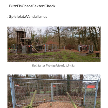
. BlitzEisChaosFaktenCheck
. SpielplatzVandalismus
Ruinierter Waldspielplatz Lindlar