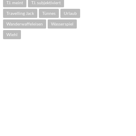
TJ. meint
TJ. subjektiviert
Travelling Jack
Tünnes
Urlaub
Wanderwaffeleisen
Wasserspiel
Wiehl