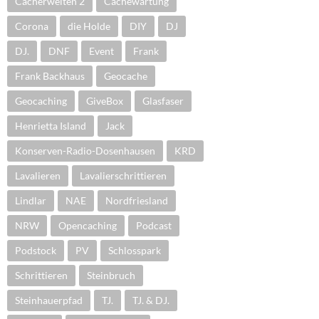
Cacherwelten 2
Cachewartung
Corona
die Holde
DIY
DJ
DJ.
DNF
Event
Frank
Frank Backhaus
Geocache
Geocaching
GiveBox
Glasfaser
Henrietta Island
Jack
Konserven-Radio-Dosenhausen
KRD
Lavalieren
Lavalierschrittieren
Lindlar
NAE
Nordfriesland
NRW
Opencaching
Podcast
Podstock
PV
Schlosspark
Schrittieren
Steinbruch
Steinhauerpfad
TJ.
TJ. & DJ.