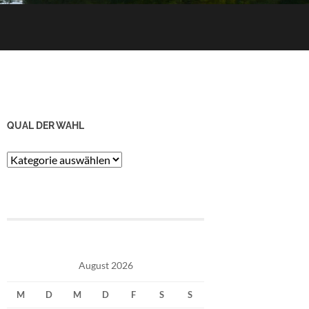
QUAL DER WAHL
Qual
der
Wahl
August 2026
M
D
M
D
F
S
S