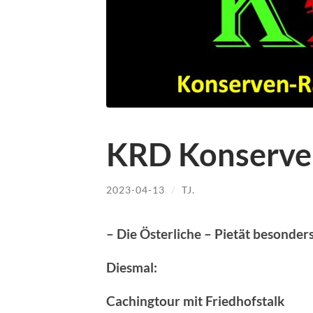
KRD Konserve
2023-04-13
/
TJ.
– Die Österliche – Pietät besonders
Diesmal:
Cachingtour mit Friedhofstalk