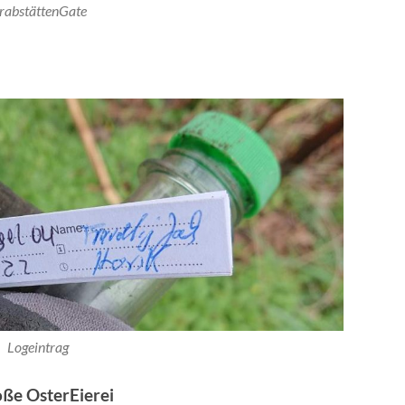
rabstättenGate
Logeintrag
oße OsterEierei