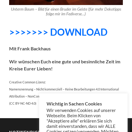
Unterm Baum – Bild für einen Bruder im Geiste (für mehr Dekotipps
folge mir im Fediverse…)
>>>>>>> DOWNLOAD
Mit Frank Backhaus
Wir wünschen Euch eine gute und besinnliche Zeit im
Kreise Eurer Lieben!
Creative Common Lizenz:
Namensnennung – Nicht kommerziell – Keine Bearbeitungen 4.0 International
Attribution – NonCommercial – NoDerivatives 4.0 International
Wichtig in Sachen Cookies
(CC BY-NC-ND 4.0)
Wir verwenden Cookies auf unserer
Webseite. Beim Klicken von
"Akzeptiere alle" erklären Sie sich
damit einverstanden, dass wir ALLE
Cookies setzen/verwenden. Möchten