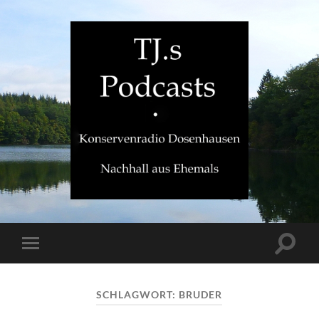
TJ.s
Podcasts
Suchfe
Mobile-
ein-/a
Menü
ein-/ausblenden
SCHLAGWORT:
BRUDER