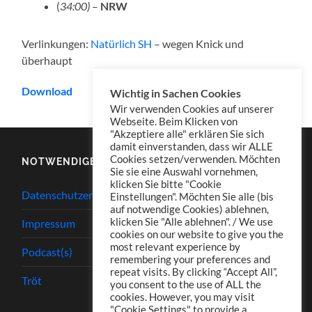
(
34:00)
–
NRW
Verlinkungen:
Natürlich SH
– wegen Knick und
überhaupt
Download
Wichtig in Sachen Cookies
Wir verwenden Cookies auf unserer
Webseite. Beim Klicken von
"Akzeptiere alle" erklären Sie sich
damit einverstanden, dass wir ALLE
Cookies setzen/verwenden. Möchten
NOTWENDIGES
Sie sie eine Auswahl vornehmen,
klicken Sie bitte "Cookie
Datenschutzerklärung
Einstellungen". Möchten Sie alle (bis
auf notwendige Cookies) ablehnen,
klicken Sie "Alle ablehnen". / We use
Impressum
cookies on our website to give you the
most relevant experience by
Podcast(s)
remembering your preferences and
repeat visits. By clicking “Accept All”,
Tröt
you consent to the use of ALL the
cookies. However, you may visit
"Cookie Settings" to provide a