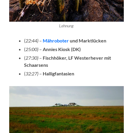
Lahnung
(
22:44)
–
Mähroboter
und Marktlücken
(
25:00)
–
Annies Kiosk (DK)
(
27:30)
–
Fischhöker, LF Westerhever mit
Schaarsens
(
32:27)
–
Halligfantasien