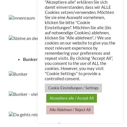
"Akzeptiere alle" erklären Sie sich
Orgel
damit einverstanden, dass wir ALLE
Cookies setzen/verwenden. Möchten
Sie sie eine Auswahl vornehmen,
klicken Sie bitte "Cookie
Innenraum
Einstellungen". Möchten Sie alle (bis
auf notwendige Cookies) ablehnen,
klicken Sie "Alle ablehnen". / We use
cookies on our website to give you the
Steine an der Kirchenmauer
most relevant experience by
remembering your preferences and
repeat visits. By clicking “Accept All”,
Bunker, die 2te
you consent to the use of ALL the
cookies. However, you may visit
"Cookie Settings" to provide a
controlled consent.
Bunker
Cookie Einstellungen / Settings
Akzeptiere alle / Accept All
Bunker – viel Beton
Alle Ablehnen / Reject All
Da gehts rein