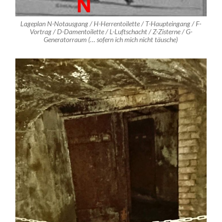
Lageplan N-Notausgang / H-Herrentoilette / T-Haupteingang / F-
Vortrag / D-Damentoilette / L-Luftschacht / Z-Zisterne / G-
Generatorraum (… sofern ich mich nicht täusche)