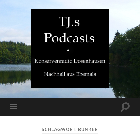
TJ.s
Podcasts
Suchfe
Mobile-
ein-/a
Menü
ein-/ausblenden
SCHLAGWORT:
BUNKER