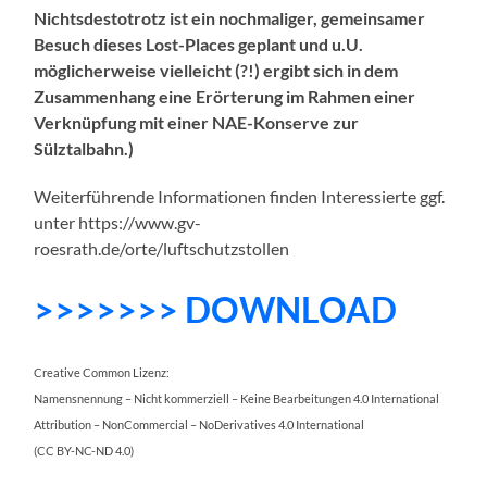
Nichtsdestotrotz ist ein nochmaliger, gemeinsamer
Besuch dieses Lost-Places geplant und u.U.
möglicherweise vielleicht (?!) ergibt sich in dem
Zusammenhang eine Erörterung im Rahmen einer
Verknüpfung mit einer NAE-Konserve zur
Sülztalbahn.)
Weiterführende Informationen finden Interessierte ggf.
unter https://www.gv-
roesrath.de/orte/luftschutzstollen
>>>>>>> DOWNLOAD
Creative Common Lizenz:
Namensnennung – Nicht kommerziell – Keine Bearbeitungen 4.0 International
Attribution – NonCommercial – NoDerivatives 4.0 International
(CC BY-NC-ND 4.0)