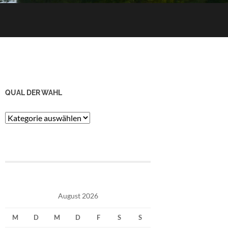
QUAL DER WAHL
Qual
der
Wahl
August 2026
M
D
M
D
F
S
S