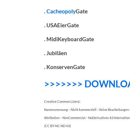
.
Cacheopoly
Gate
. USAEierGate
. MidiKeyboardGate
. Jubiläen
. KonservenGate
>>>>>>> DOWNLO
Creative Common Lizenz:
Namensnennung – Nicht kommerziell – Keine Bearbeitungen 4
Attribution – NonCommercial – NoDerivatives 4.0 Internation
(CC BY-NC-ND 4.0)