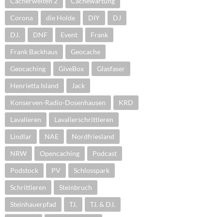
Cacherwelten 2
Cachewartung
Corona
die Holde
DIY
DJ
DJ.
DNF
Event
Frank
Frank Backhaus
Geocache
Geocaching
GiveBox
Glasfaser
Henrietta Island
Jack
Konserven-Radio-Dosenhausen
KRD
Lavalieren
Lavalierschrittieren
Lindlar
NAE
Nordfriesland
NRW
Opencaching
Podcast
Podstock
PV
Schlosspark
Schrittieren
Steinbruch
Steinhauerpfad
TJ.
TJ. & DJ.