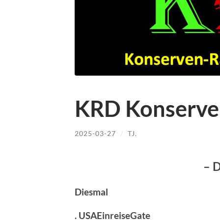
KRD Konserve
2025-03-27
/
TJ.
– D
Diesmal
. USAEinreiseGate