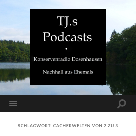
TJ.s
Podcasts
Suchfe
Mobile-
ein-/a
Menü
ein-/ausblenden
SCHLAGWORT:
CACHERWELTEN VON 2 ZU 3