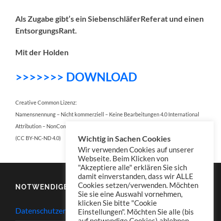
Als Zugabe gibt’s ein SiebenschläferReferat und einen
EntsorgungsRant.
Mit der Holden
>>>>>>> DOWNLOAD
Creative Common Lizenz:
Namensnennung – Nicht kommerziell – Keine Bearbeitungen 4.0 International
Attribution – NonCommercial – NoDerivatives 4.0 International
Wichtig in Sachen Cookies
(CC BY-NC-ND 4.0)
Wir verwenden Cookies auf unserer
Webseite. Beim Klicken von
"Akzeptiere alle" erklären Sie sich
damit einverstanden, dass wir ALLE
Cookies setzen/verwenden. Möchten
NOTWENDIGES
Sie sie eine Auswahl vornehmen,
klicken Sie bitte "Cookie
Datenschutzerklärung
Einstellungen". Möchten Sie alle (bis
auf notwendige Cookies) ablehnen,