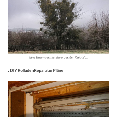
Eine Baumvermistelung „erster Kajüte“…
. DIY RolladenReparaturPläne