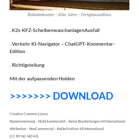
Rolladenkasten – 60er Jahre – Fertighausedition
. K2s-KFZ-ScheibenwaschanlagenAusfall
. Verkehr KI-Navigator – ChatGPT-Komme
ntar-
Edition
. Richtigstellung
Mit der aufpassenden Holden
>>>>>>> DOWNLOAD
Creative Common Lizenz:
Namensnennung – Nicht kommerziell – Keine Bearbeitungen 4.0 International
Attribution – NonCommercial – NoDerivatives 4.0 International
(CC BY-NC-ND 4.0)