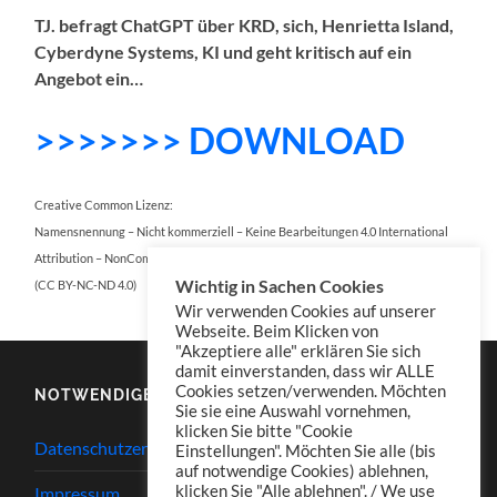
TJ. befragt ChatGPT über KRD, sich, Henrietta Island,
Cyberdyne Systems, KI und geht kritisch auf ein
Angebot ein…
>>>>>>> DOWNLOAD
Creative Common Lizenz:
Namensnennung – Nicht kommerziell – Keine Bearbeitungen 4.0 International
Attribution – NonCommercial – NoDerivatives 4.0 International
Wichtig in Sachen Cookies
(CC BY-NC-ND 4.0)
Wir verwenden Cookies auf unserer
Webseite. Beim Klicken von
"Akzeptiere alle" erklären Sie sich
damit einverstanden, dass wir ALLE
Cookies setzen/verwenden. Möchten
NOTWENDIGES
Sie sie eine Auswahl vornehmen,
klicken Sie bitte "Cookie
Datenschutzerklärung
Einstellungen". Möchten Sie alle (bis
auf notwendige Cookies) ablehnen,
klicken Sie "Alle ablehnen". / We use
Impressum