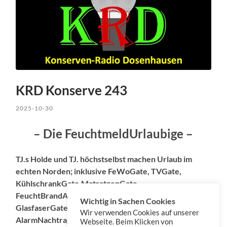
KRD Konserve 243
2025-10-30
– Die FeuchtmeldUrlaubige –
TJ.s Holde und TJ. höchstselbst machen Urlaub im
echten Norden; inklusive FeWoGate, TVGate,
KühlschrankGate,MatratzenGate,
FeuchtBrandAlarmGate, vorurlaubigem
Wichtig in Sachen Cookies
GlasfaserGate, TouriKlönschnackGate und
Wir verwenden Cookies auf unserer
AlarmNachtrag.
Webseite. Beim Klicken von