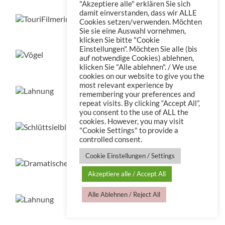
"Akzeptiere alle" erklären Sie sich
damit einverstanden, dass wir ALLE
Cookies setzen/verwenden. Möchten
Sie sie eine Auswahl vornehmen,
TouriFilmerin
klicken Sie bitte "Cookie
Einstellungen". Möchten Sie alle (bis
auf notwendige Cookies) ablehnen,
klicken Sie "Alle ablehnen". / We use
Vögel
cookies on our website to give you the
most relevant experience by
remembering your preferences and
Lahnung mit der Holden
repeat visits. By clicking “Accept All”,
you consent to the use of ALL the
cookies. However, you may visit
"Cookie Settings" to provide a
Schlüttsielblick
controlled consent.
Cookie Einstellungen / Settings
Akzeptiere alle / Accept All
Dramatischer Deichblick
Alle Ablehnen / Reject All
Lahnung