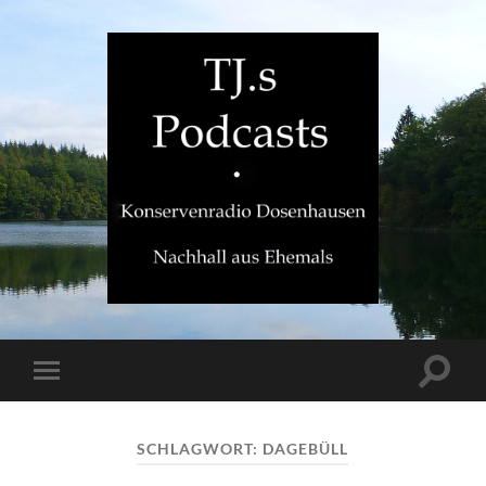
TJ.s
Podcasts
Suchfe
Mobile-
ein-/a
Menü
ein-/ausblenden
SCHLAGWORT:
DAGEBÜLL