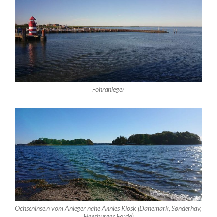
Föhranleger
Ochseninseln vom Anleger nahe Annies Kiosk (Dänemark, Sønderhav,
Flensburger Förde)