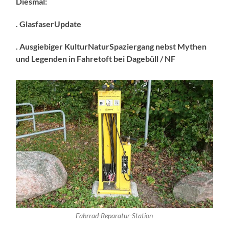
Diesmal:
. GlasfaserUpdate
.
Ausgiebiger Kultur
Natur
Spaziergang nebst Mythen
und Legenden in Fahretoft bei Dagebüll / NF
Fahrrad-Reparatur-Station