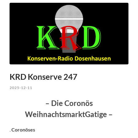
KRD Konserve 247
2025-12-11
– Die Coronös
WeihnachtsmarktGatige –
.
Coronöses